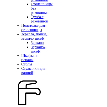
Столешницы
без
раковины
Тумба с
раковиной
Подстолье для
столешницы
Зеркала, полки,
зеркало-шкаф
Зеркало
Зеркало-
шкаф
Шкафы и
пеналы
Столы
Стульчики для
ванной