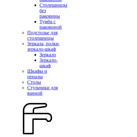
Столешницы
без
раковины
Тумба с
раковиной
Подстолье для
столешницы
Зеркала, полки,
зеркало-шкаф
Зеркало
Зеркало-
шкаф
Шкафы и
пеналы
Столы
Стульчики для
ванной