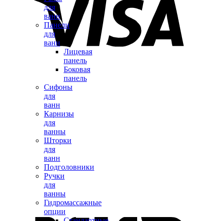
для
ванн
Панели
для
ванн
Лицевая
панель
Боковая
панель
Сифоны
для
ванн
Карнизы
для
ванны
Шторки
для
ванн
Подголовники
Ручки
для
ванны
Гидромассажные
опции
Стандартные