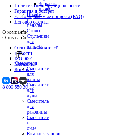
Зеркало-
Политика конфиденциальности
шкаф
Гарантия и возврат
Шкафы
Часто задаваемые вопросы (FAQ)
и
Договор оферты
пеналы
Столы
О компании
Стульчики
О компании
для
ванной
Отзывы покупателей
Новости
ISO 9001
Смесители
Магазины
Смесители
Контакты
для
ванны
Смесители
8 800 550 30 13
для
душа
Смеситель
для
раковины
Смесители
на
биде
Комплектующие