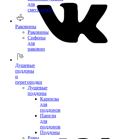
для
смесителей
Раковины
Раковины
Сифоны
для
раковин
Душевые
поддоны
и
перегородки
Душевые
поддоны
Карнизы
для
поддонов
Панели
для
поддонов
Поддоны
Рамы