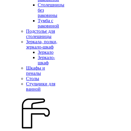
Столешницы
без
раковины
Тумба с
раковиной
Подстолье для
столешницы
Зеркала, полки,
зеркало-шкаф
Зеркало
Зеркало-
шкаф
Шкафы и
пеналы
Столы
Стульчики для
ванной