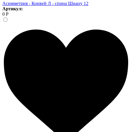
Асимметрия - Конвей Л - спина Шиацу 12
Артикул:
0 Р