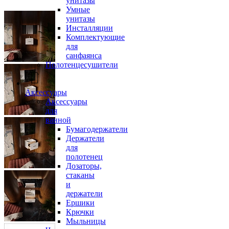
унитазы
Умные
унитазы
Инсталляции
Комплектующие
для
санфаянса
Полотенцесушители
Аксессуары
Аксессуары
для
ванной
Бумагодержатели
Держатели
для
полотенец
Дозаторы,
стаканы
и
держатели
Ершики
Крючки
Мыльницы