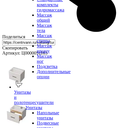
комплекты
гидромассажа
Массаж
общий
Массаж
тела
Массаж
Поделиться
спины
Массаж
Скопировать
шиацу
Артикул: Ц0000051163
Массаж
ног
Подсветка
Дополнительные
опции
Унитазы
и
полотенцесушители
Унитазы
Напольные
унитазы
Подвесные