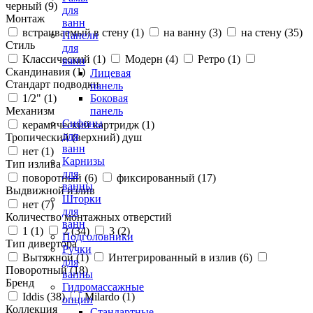
черный (
9
)
для
Монтаж
ванн
встраиваемый в стену (
1
)
на ванну (
3
)
на стену (
35
)
Панели
Стиль
для
Классический (
1
)
Модерн (
4
)
Ретро (
1
)
ванн
Скандинавия (
1
)
Лицевая
Стандарт подводки
панель
1/2" (
1
)
Боковая
Механизм
панель
Сифоны
керамический картридж (
1
)
для
Тропический (верхний) душ
ванн
нет (
1
)
Карнизы
Тип излива
для
поворотный (
6
)
фиксированный (
17
)
ванны
Выдвижной излив
Шторки
нет (
7
)
для
Количество монтажных отверстий
ванн
1 (
1
)
2 (
34
)
3 (
2
)
Подголовники
Тип дивертора
Ручки
Вытяжной (
1
)
Интегрированный в излив (
6
)
для
Поворотный (
18
)
ванны
Бренд
Гидромассажные
Iddis (
38
)
Milardo (
1
)
опции
Коллекция
Стандартные