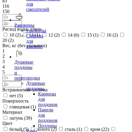
83
для
116
смесителей
150
Раковины
Расход воды, л/мин
Раковины
10 (
2
)
11 (
1
)
12 (
2
)
14 (
6
)
15 (
1
)
16 (
2
)
Сифоны
20 (
2
)
для
Вес, кг (без упаковки)
раковин
1
2
3
Душевые
4
поддоны
5
и
перегородки
Душевые
поддоны
Встраиваемая система
Карнизы
нет (
5
)
для
Поверхность
поддонов
глянцевая (
1
)
Панели
Материал
для
латунь (
39
)
поддонов
Цвет
Поддоны
белый (
5
)
золото (
2
)
сталь (
1
)
хром (
22
)
Рамы