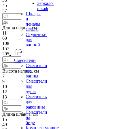
33
Зеркало-
45
шкаф
57
Шкафы
и
пеналы
Длина излива, см
Столы
11
Стульчики
60
для
108
ванной
157
205
Смесители
Смесители
для
Высота излива, см
ванны
7
Смесители
9
для
10
душа
12
Смеситель
13
для
раковины
Смесители
Длина шланга, см
на
15
биде
49
Комплектующие