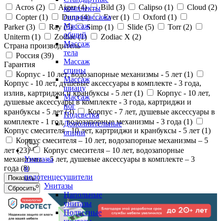
Acros (
2
)
Aiger (
4
)
Bild (
3
)
Calipso (
1
)
Cloud (
2
)
комплекты
Copter (
1
)
Duna (
4
)
Ever (
1
)
Oxford (
1
)
гидромассажа
Массаж
Parker (
3
)
Ray (
5
)
Simp (
1
)
Slide (
5
)
Torr (
2
)
общий
Uniterm (
1
)
Zodiac (
1
)
Zodiac X (
2
)
Массаж
Страна производитель
тела
Россия (
39
)
Массаж
Гарантия
спины
Корпус - 10 лет, водозапорные механизмы - 5 лет (
1
)
Массаж
Корпус - 10 лет, душевые аксессуары в комплекте - 3 года,
шиацу
излив, картриджи и кранбуксы - 5 лет (
1
)
Корпус - 10 лет,
Массаж
душевые аксессуары в комплекте - 3 года, картриджи и
ног
кранбуксы - 5 лет (
3
)
Корпус - 7 лет, душевые аксессуары в
Подсветка
комплекте - 1 год, водозапорные механизмы - 3 года (
1
)
Дополнительные
Корпус смесителя - 10 лет, картриджи и кранбуксы - 5 лет (
1
)
опции
Корпус смесителя – 10 лет, водозапорные механизмы – 5
лет (
23
)
Корпус смесителя – 10 лет, водозапорные
механизмы – 5 лет, душевые аксессуары в комплекте – 3
Унитазы
года (
8
)
и
полотенцесушители
Унитазы
Напольные
унитазы
Подвесные