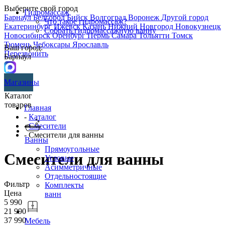
Выберите свой город
Гидромассаж
Барнаул
Белгород
Бийск
Волгоград
Воронеж
Другой город
Что такое гидромассаж?
Екатеринбург
Ижевск
Казань
Нижний Новгород
Новокузнецк
Собрать гидромассажную ванну
Новосибирск
Оренбург
Пермь
Самара
Тольятти
Томск
Тюмень
Чебоксары
Ярославль
Ваш город:
Перезвонить
Барнаул
Магазины
Каталог
товаров
Главная
-
Каталог
-
Смесители
- Смесители для ванны
Ванны
Прямоугольные
Смесители для ванны
Угловые
Асимметричные
Отдельностоящие
Фильтр
Комплекты
Цена
ванн
5 990
21 990
37 990
Мебель