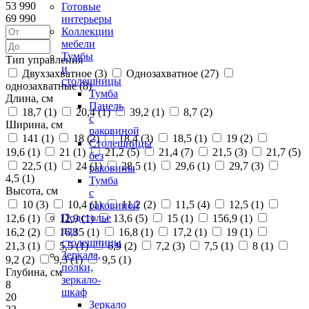
53 990
Готовые
69 990
интерьеры
Коллекции
мебели
Тумбы
Тип управления
и
Двухзахватное (
3
)
Однозахватное (
27
)
столешницы
однозахватные (
8
)
Тумба
Длина, см
Панель
18,7 (
1
)
20,4 (
1
)
39,2 (
1
)
8,7 (
2
)
с
Ширина, см
раковиной
141 (
1
)
18 (
2
)
18,4 (
3
)
18,5 (
1
)
19 (
2
)
Столешницы
19,6 (
1
)
21 (
1
)
21,2 (
5
)
21,4 (
7
)
21,5 (
3
)
21,7 (
5
)
без
22,5 (
1
)
24 (
1
)
28,5 (
1
)
29,6 (
1
)
29,7 (
3
)
раковины
4,5 (
1
)
Тумба
Высота, см
с
10 (
3
)
10,4 (
1
)
11,2 (
2
)
11,5 (
4
)
12,5 (
1
)
раковиной
Подстолье
12,6 (
1
)
12,9 (
1
)
13,6 (
5
)
15 (
1
)
156,9 (
1
)
для
16,2 (
2
)
16,35 (
1
)
16,8 (
1
)
17,2 (
1
)
19 (
1
)
столешницы
21,3 (
1
)
5,5 (
1
)
6,9 (
2
)
7,2 (
3
)
7,5 (
1
)
8 (
1
)
Зеркала,
9,2 (
2
)
9,3 (
1
)
9,5 (
1
)
полки,
Глубина, см
зеркало-
8
шкаф
20
Зеркало