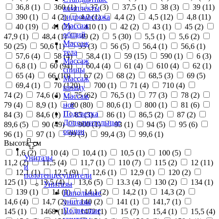
36,8 (
1
)
360 (
1
)
37 (
3
)
37,5 (
1
)
38 (
3
)
39 (
11
)
комплекты
390 (
1
)
4 (
2
)
4,2 (
1
)
4,4 (
2
)
4,5 (
12
)
4,8 (
11
)
гидромассажа
Массаж
40 (
19
)
41 (
2
)
410 (
1
)
42 (
2
)
43 (
1
)
45 (
2
)
общий
47,9 (
1
)
48,4 (
1
)
49 (
2
)
5 (
30
)
5,5 (
1
)
5,6 (
2
)
Массаж
50 (
25
)
50,6 (
1
)
55 (
3
)
56 (
5
)
56,4 (
1
)
56,6 (
1
)
тела
57,6 (
4
)
58 (
4
)
58,4 (
1
)
59 (
15
)
590 (
1
)
6 (
3
)
Массаж
6,8 (
1
)
60 (
94
)
60,4 (
4
)
61 (
4
)
610 (
4
)
62 (
1
)
спины
65 (
4
)
66 (
10
)
67 (
2
)
68 (
2
)
68,5 (
3
)
69 (
5
)
Массаж
69,4 (
1
)
70 (
120
)
700 (
1
)
71 (
4
)
710 (
4
)
шиацу
74 (
2
)
74,6 (
4
)
75 (
62
)
76,5 (
1
)
77 (
3
)
78 (
2
)
Массаж
79 (
4
)
8,9 (
1
)
80 (
80
)
80,6 (
1
)
800 (
1
)
81 (
6
)
ног
Подсветка
84 (
3
)
84,6 (
1
)
85 (
3
)
86 (
1
)
86,5 (
2
)
87 (
2
)
Дополнительные
89,6 (
5
)
90 (
49
)
900 (
1
)
93 (
1
)
94 (
5
)
95 (
6
)
опции
96 (
1
)
97 (
1
)
99 (
3
)
99,4 (
3
)
99,6 (
1
)
Высота, см
1,6 (
2
)
10 (
4
)
10,4 (
1
)
10,5 (
1
)
100 (
5
)
Унитазы
11,2 (
2
)
11,5 (
4
)
11,7 (
1
)
110 (
7
)
115 (
2
)
12 (
11
)
и
12,1 (
1
)
12,5 (
9
)
12,6 (
1
)
12,9 (
1
)
120 (
2
)
полотенцесушители
125 (
1
)
13,5 (
4
)
13,6 (
5
)
13.3 (
4
)
130 (
2
)
134 (
1
)
Унитазы
139 (
1
)
14 (
1
)
14,1 (
2
)
14,2 (
1
)
14,3 (
2
)
Напольные
14,6 (
4
)
14,7 (
2
)
140 (
2
)
141 (
1
)
141,7 (
1
)
унитазы
Подвесные
145 (
1
)
1468 (
1
)
1472 (
1
)
15 (
7
)
15,4 (
1
)
15,5 (
4
)