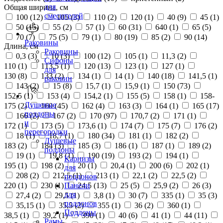
для
Общая ширина, см
смесителей
100 (
12
)
105 (
3
)
110 (
2
)
120 (
1
)
40 (
9
)
45 (
1
)
50 (
15
)
55 (
2
)
57 (
1
)
60 (
31
)
640 (
1
)
65 (
5
)
70 (
7
)
75 (
5
)
79 (
1
)
80 (
19
)
85 (
2
)
90 (
14
)
Раковины
Длина, см
Раковины
0,3 (
3
)
10 (
3
)
100 (
12
)
105 (
1
)
11,3 (
2
)
Сифоны
110 (
1
)
113,5 (
1
)
120 (
13
)
123 (
1
)
127 (
1
)
для
130 (
8
)
133 (
2
)
134 (
1
)
14 (
1
)
140 (
18
)
141,5 (
1
)
раковин
143 (
2
)
15 (
8
)
15,7 (
1
)
15,9 (
1
)
150 (
73
)
152,5 (
1
)
153 (
4
)
154,2 (
1
)
155 (
5
)
158 (
1
)
158-
Душевые
175 (
2
)
160 (
45
)
162 (
4
)
163 (
3
)
164 (
1
)
165 (
17
)
поддоны
166 (
2
)
167 (
2
)
170 (
97
)
170,7 (
2
)
171 (
1
)
и
172 (
1
)
173 (
5
)
173,6 (
1
)
174 (
7
)
175 (
7
)
176 (
2
)
перегородки
18 (
1
)
18,7 (
1
)
180 (
34
)
181 (
1
)
182 (
2
)
Душевые
183 (
2
)
184 (
3
)
185 (
3
)
186 (
1
)
187 (
1
)
189 (
2
)
поддоны
19 (
1
)
19,8 (
1
)
190 (
19
)
193 (
2
)
194 (
1
)
Карнизы
195 (
1
)
198 (
2
)
20 (
1
)
20,4 (
1
)
200 (
6
)
202 (
1
)
для
208 (
2
)
212,5 (
1
)
213 (
1
)
22,1 (
2
)
22,5 (
2
)
поддонов
220 (
1
)
230 (
1
)
24,5 (
13
)
25 (
5
)
25,9 (
2
)
26 (
3
)
Панели
для
27,4 (
2
)
29,5 (
1
)
3,8 (
1
)
30 (
7
)
335 (
1
)
35 (
3
)
поддонов
35,15 (
1
)
35,5 (
2
)
355 (
1
)
36 (
2
)
360 (
1
)
Поддоны
38,5 (
1
)
39,2 (
1
)
390 (
1
)
40 (
6
)
41 (
1
)
44 (
11
)
Рамы