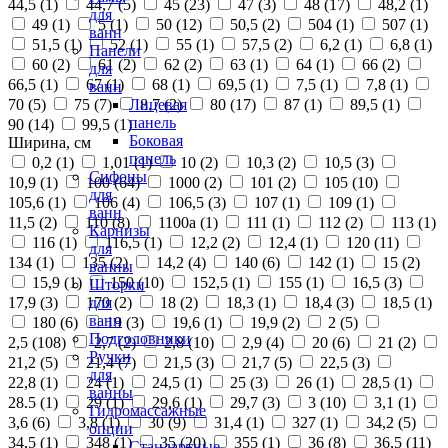
44,5 (
1
)
44,7 (
5
)
45 (
23
)
47 (
3
)
48 (
17
)
48,2 (
1
)
для
49 (
1
)
5 (
1
)
50 (
12
)
50,5 (
2
)
504 (
1
)
507 (
1
)
ванн
51,5 (
1
)
52 (
1
)
55 (
1
)
57,5 (
2
)
6,2 (
1
)
6,8 (
1
)
Панели
60 (
2
)
61 (
2
)
62 (
2
)
63 (
1
)
64 (
1
)
66 (
2
)
для
66,5 (
1
)
67 (
1
)
68 (
1
)
69,5 (
1
)
7,5 (
1
)
7,8 (
1
)
ванн
70 (
5
)
75 (
7
)
8,7 (
2
)
80 (
17
)
87 (
1
)
89,5 (
1
)
Лицевая
панель
90 (
14
)
99,5 (
1
)
Боковая
Ширина, см
панель
0,2 (
1
)
1,01 (
1
)
10 (
2
)
10,3 (
2
)
10,5 (
3
)
Сифоны
10,9 (
1
)
100 (
64
)
1000 (
2
)
101 (
2
)
105 (
10
)
для
105,6 (
1
)
106 (
4
)
106,5 (
3
)
107 (
1
)
109 (
1
)
ванн
11,5 (
2
)
110 (
8
)
1100а (
1
)
111 (
1
)
112 (
2
)
113 (
1
)
Карнизы
116 (
1
)
116,5 (
1
)
12,2 (
2
)
12,4 (
1
)
120 (
11
)
для
134 (
1
)
135 (
2
)
14,2 (
4
)
140 (
6
)
142 (
1
)
15 (
2
)
ванны
15,9 (
1
)
150 (
10
)
152,5 (
1
)
155 (
1
)
16,5 (
3
)
Шторки
17,9 (
3
)
170 (
2
)
18 (
2
)
18,3 (
1
)
18,4 (
3
)
18,5 (
1
)
для
ванн
180 (
6
)
19 (
3
)
19,6 (
1
)
19,9 (
2
)
2 (
5
)
Подголовники
2,5 (
108
)
2,7 (
2
)
2,8 (
10
)
2,9 (
4
)
20 (
6
)
21 (
2
)
Ручки
21,2 (
5
)
21,4 (
7
)
21,5 (
3
)
21,7 (
5
)
22,5 (
3
)
для
22,8 (
1
)
24 (
1
)
24,5 (
1
)
25 (
3
)
26 (
1
)
28,5 (
1
)
ванны
28.5 (
1
)
29 (
1
)
29,6 (
1
)
29,7 (
3
)
3 (
10
)
3,1 (
1
)
Гидромассажные
3,6 (
6
)
3,8 (
1
)
30 (
9
)
31,4 (
1
)
327 (
1
)
34,2 (
5
)
опции
34,5 (
1
)
348 (
1
)
35 (
20
)
355 (
1
)
36 (
8
)
36,5 (
11
)
Стандартные