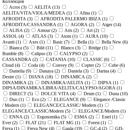
Коллекция
Acros (
3
)
AELITA (
13
)
AELITA/VITA/VIOLA/MEDEA (
1
)
Afina (
1
)
AFRODITA (
3
)
AFRODITA PALERMO IBIZA (
1
)
AFRODITA/CASSANDRA (
1
)
AGORA (
2
)
Aiger (
14
)
ALISA (
2
)
Amour (
2
)
Aris (
2
)
Art (
2
)
ASSOL (
4
)
ATLAS (
3
)
Atom (
1
)
AURA (
10
)
Avanti (
1
)
Axes (
1
)
Basic (
7
)
Bella (
1
)
Bella New (
6
)
Bianca (
5
)
Bild (
11
)
Blanco (
3
)
Bridge (
1
)
Bumble (
8
)
Calipso (
3
)
CALYPSO (
2
)
CASSANDRA (
2
)
CATANIA (
10
)
CLASSIC (
6
)
Cloud (
4
)
Coda (
4
)
Convey (
9
)
Copter (
2
)
Cube (
6
)
Damelia (
9
)
Danaya (
2
)
Daniela (
3
)
Darina (
4
)
Desire (
1
)
DIANA (
18
)
DINAMICA (
2
)
DINAMIKA (
2
)
DINAMIKA/AELITA (
1
)
DIPSA (
1
)
DIPSA/DINAMIKA/LIBRA/AELITA/CALYPSO/AGORA (
1
)
DIRECT (
5
)
DOLCE VITA (
4
)
Drum (
1
)
Duna (
10
)
Duo (
1
)
Eco (
2
)
ELEGANCE (
9
)
Elegance /Classic
/ Modern (
1
)
ELEGANCE/CLASSIC/ Modern (
1
)
ELEGANCE/CLASSIC/Modern (
5
)
ELEGANCE/Modern (
1
)
ENNA (
2
)
Ergonomika (
5
)
ESMA (
2
)
Estel (
1
)
Ever (
2
)
FLAT (
21
)
FLAT MG (
1
)
Forest (
1
)
Freya (
1
)
Freya New (
4
)
Gaula (
19
)
GC-4 (
2
)
GD-