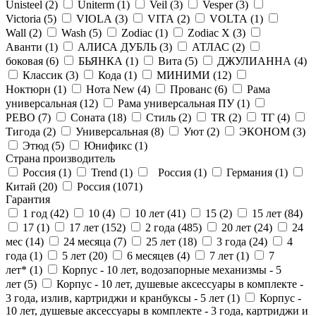
Unisteel (
2
)
Uniterm (
1
)
Veil (
3
)
Vesper (
3
)
Victoria (
5
)
VIOLA (
3
)
VITA (
2
)
VOLTA (
1
)
Wall (
2
)
Wash (
5
)
Zodiac (
1
)
Zodiac X (
3
)
Аванти (
1
)
АЛИСА ДУБЛЬ (
3
)
АТЛАС (
2
)
боковая (
6
)
БЬЯНКА (
1
)
Вита (
5
)
ДЖУЛИАННА (
4
)
Классик (
3
)
Кода (
1
)
МИНИМИ (
12
)
Ноктюрн (
1
)
Нота New (
4
)
Прованс (
6
)
Рама
универсальная (
12
)
Рама универсальная ПУ (
1
)
РЕВО (
7
)
Соната (
18
)
Стиль (
2
)
ТR (
2
)
ТГ (
4
)
Тигода (
2
)
Универсальная (
8
)
Уют (
2
)
ЭКОНОМ (
3
)
Этюд (
5
)
Юнификс (
1
)
Страна производитель
Россия (
1
)
Trend (
1
)
Россия (
1
)
Германия (
1
)
Китай (
20
)
Россия (
1071
)
Гарантия
1 год (
42
)
10 (
4
)
10 лет (
41
)
15 (
2
)
15 лет (
84
)
17 (
1
)
17 лет (
152
)
2 года (
485
)
20 лет (
24
)
24
мес (
14
)
24 месяца (
7
)
25 лет (
18
)
3 года (
24
)
4
года (
1
)
5 лет (
20
)
6 месяцев (
4
)
7 лет (
1
)
7
лет* (
1
)
Корпус - 10 лет, водозапорные механизмы - 5
лет (
5
)
Корпус - 10 лет, душевые аксессуары в комплекте -
3 года, излив, картриджи и кранбуксы - 5 лет (
1
)
Корпус -
10 лет, душевые аксессуары в комплекте - 3 года, картриджи и