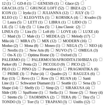
12 (
1
)
GD-8 (
1
)
GENESIS (
1
)
Glace (
2
)
GRACIA (
15
)
GRUNGE LOFT (
52
)
IBIZA (
2
)
ICON (
1
)
Iryda (
1
)
JULIANNA (
12
)
JULY (
3
)
KLEO (
1
)
KLEO/VITA (
1
)
KORSIKA (
4
)
Kvadro (
3
)
Laura (
5
)
LETT (
1
)
LIBRA (
1
)
LIDO (
3
)
LIL (
5
)
Lily (
5
)
Lina (
5
)
Lina Classic (
2
)
LINEA (
5
)
Lira (
5
)
Loft (
6
)
LOVE (
4
)
LUXE (
4
)
Maid (
3
)
Male (
1
)
MEDEA (
2
)
Melody (
17
)
Mila (
4
)
MIRA (
7
)
MIX (
12
)
MODERN (
16
)
Moduo (
2
)
Mona (
8
)
Monro (
1
)
NEGA (
7
)
NEO (
4
)
Neofix (
1
)
New Aris (
8
)
NUVO (
7
)
OMEGA (
3
)
On-X (
1
)
Optima Home (
3
)
Oxford (
3
)
PALERMO (
1
)
PALERMO150/AFRODITA150/IBIZA (
1
)
Parker (
8
)
Penta (
2
)
PICCOLO (
9
)
PICO (
2
)
PILO (
1
)
PINO (
2
)
Poseidon (
1
)
PRAGMATIKA (
6
)
PRIME (
3
)
Pulse (
4
)
Quadro (
2
)
RAGUZA (
6
)
Ray (
13
)
Revo (
1
)
Row (
3
)
RUAN (
4
)
Santi
Line (
1
)
Schwarzer Diamant (
1
)
Seattle (
1
)
Sena (
3
)
Shape (
14
)
Shelfy (
1
)
Simp (
2
)
SIRAKUSA (
4
)
Slide (
18
)
SpaHome (
1
)
Stella (
1
)
Stone (
2
)
Story (
4
)
Stretto (
5
)
TAORMINA (
2
)
TERA (
8
)
Tiny (
5
)
TONDO (
3
)
Torr (
5
)
TRAPANI (
3
)
Unifix (
12
)