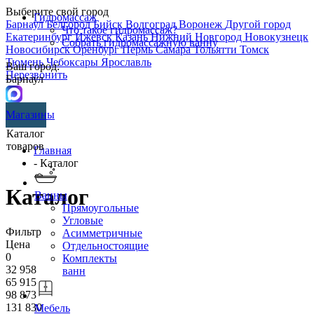
Выберите свой город
Гидромассаж
Барнаул
Белгород
Бийск
Волгоград
Воронеж
Другой город
Что такое гидромассаж?
Екатеринбург
Ижевск
Казань
Нижний Новгород
Новокузнецк
Собрать гидромассажную ванну
Новосибирск
Оренбург
Пермь
Самара
Тольятти
Томск
Тюмень
Чебоксары
Ярославль
Ваш город:
Перезвонить
Барнаул
Магазины
Каталог
товаров
Главная
- Каталог
Каталог
Ванны
Прямоугольные
Угловые
Фильтр
Асимметричные
Цена
Отдельностоящие
0
Комплекты
32 958
ванн
65 915
98 873
131 830
Мебель