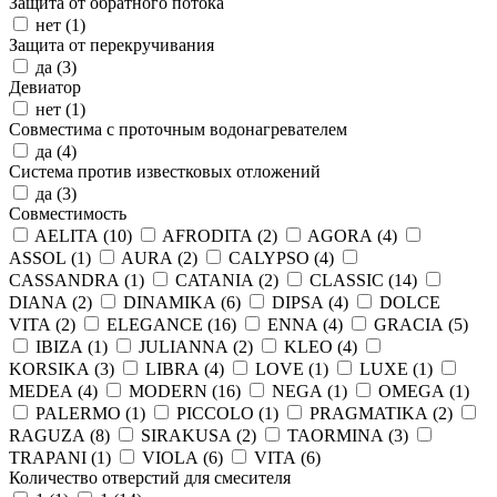
Защита от обратного потока
нет (
1
)
Защита от перекручивания
да (
3
)
Девиатор
нет (
1
)
Совместима с проточным водонагревателем
да (
4
)
Система против известковых отложений
да (
3
)
Совместимость
AELITA (
10
)
AFRODITA (
2
)
AGORA (
4
)
ASSOL (
1
)
AURA (
2
)
CALYPSO (
4
)
CASSANDRA (
1
)
CATANIA (
2
)
CLASSIC (
14
)
DIANA (
2
)
DINAMIKA (
6
)
DIPSA (
4
)
DOLCE
VITA (
2
)
ELEGANCE (
16
)
ENNA (
4
)
GRACIA (
5
)
IBIZA (
1
)
JULIANNA (
2
)
KLEO (
4
)
KORSIKA (
3
)
LIBRA (
4
)
LOVE (
1
)
LUXE (
1
)
MEDEA (
4
)
MODERN (
16
)
NEGA (
1
)
OMEGA (
1
)
PALERMO (
1
)
PICCOLO (
1
)
PRAGMATIKA (
2
)
RAGUZA (
8
)
SIRAKUSA (
2
)
TAORMINA (
3
)
TRAPANI (
1
)
VIOLA (
6
)
VITA (
6
)
Количество отверстий для смесителя