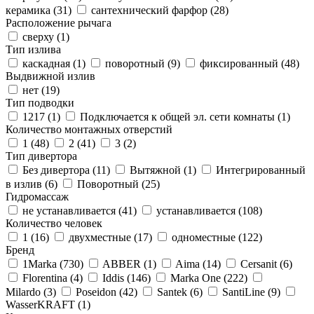
керамика (
31
)
сантехнический фарфор (
28
)
Расположение рычага
сверху (
1
)
Тип излива
каскадная (
1
)
поворотный (
9
)
фиксированный (
48
)
Выдвижной излив
нет (
19
)
Тип подводки
1217 (
1
)
Подключается к общей эл. сети комнаты (
1
)
Количество монтажных отверстий
1 (
48
)
2 (
41
)
3 (
2
)
Тип дивертора
Без дивертора (
11
)
Вытяжной (
1
)
Интегрированный
в излив (
6
)
Поворотный (
25
)
Гидромассаж
не устанавливается (
41
)
устанавливается (
108
)
Количество человек
1 (
16
)
двухместные (
17
)
одноместные (
122
)
Бренд
1Marka (
730
)
ABBER (
1
)
Aima (
14
)
Cersanit (
6
)
Florentina (
4
)
Iddis (
146
)
Marka One (
222
)
Milardo (
3
)
Poseidon (
42
)
Santek (
6
)
SantiLine (
9
)
WasserKRAFT (
1
)