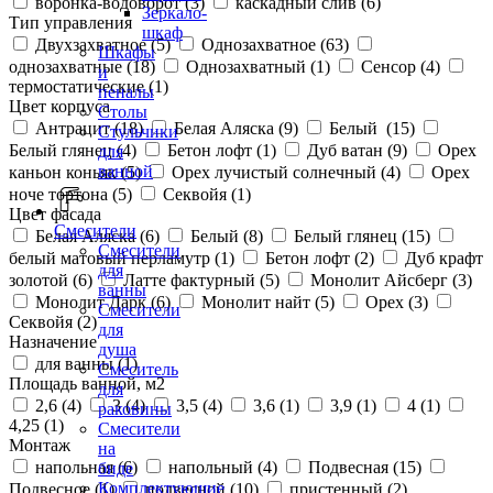
воронка-водоворот (
3
)
каскадный слив (
6
)
Зеркало-
Тип управления
шкаф
Двухзахватное (
5
)
Однозахватное (
63
)
Шкафы
однозахватные (
18
)
Однозахватный (
1
)
Сенсор (
4
)
и
термостатические (
1
)
пеналы
Цвет корпуса
Столы
Антрацит (
18
)
Белая Аляска (
9
)
Белый (
15
)
Стульчики
Белый глянец (
4
)
Бетон лофт (
1
)
Дуб ватан (
9
)
Орех
для
ванной
каньон коньяк (
5
)
Орех лучистый солнечный (
4
)
Орех
ноче тортона (
5
)
Секвойя (
1
)
Цвет фасада
Смесители
Белая Аляска (
6
)
Белый (
8
)
Белый глянец (
15
)
Смесители
белый матовый перламутр (
1
)
Бетон лофт (
2
)
Дуб крафт
для
золотой (
6
)
Латте фактурный (
5
)
Монолит Айсберг (
3
)
ванны
Монолит Дарк (
6
)
Монолит найт (
5
)
Орех (
3
)
Смесители
Секвойя (
2
)
для
Назначение
душа
для ванны (
1
)
Смеситель
Площадь ванной, м2
для
2,6 (
4
)
3 (
4
)
3,5 (
4
)
3,6 (
1
)
3,9 (
1
)
4 (
1
)
раковины
4,25 (
1
)
Смесители
Монтаж
на
напольная (
6
)
напольный (
4
)
Подвесная (
15
)
биде
Комплектующие
Подвесное (
1
)
подвесной (
10
)
пристенный (
2
)