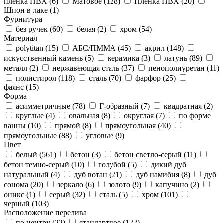
пленка ПВХ (
6
)
Матовое (
128
)
Пленка ПВХ (
20
)
Шпон в лаке (
1
)
Фурнитура
без ручек (
60
)
белая (
2
)
хром (
54
)
Материал
polytitan (
15
)
АБС/ПММА (
45
)
акрил (
148
)
искусственный камень (
5
)
керамика (
3
)
латунь (
89
)
металл (
2
)
нержавеющая сталь (
37
)
пенополиуретан (
11
)
полистирол (
118
)
сталь (
70
)
фарфор (
25
)
фаянс (
15
)
Форма
асимметричные (
78
)
Г-образный (
7
)
квадратная (
2
)
круглые (
4
)
овальная (
8
)
округлая (
7
)
по форме
ванны (
10
)
прямой (
8
)
прямоугольная (
40
)
прямоугольные (
88
)
угловые (
9
)
Цвет
белый (
561
)
бетон (
3
)
бетон светло-серый (
11
)
бетон темно-серый (
10
)
голубой (
5
)
дикий дуб
натуральный (
4
)
дуб вотан (
21
)
дуб намибия (
8
)
дуб
сонома (
20
)
зеркало (
6
)
золото (
9
)
капучино (
2
)
оникс (
1
)
серый (
32
)
сталь (
5
)
хром (
101
)
черный (
103
)
Расположение перелива
по центру (
22
)
стандартное (
122
)