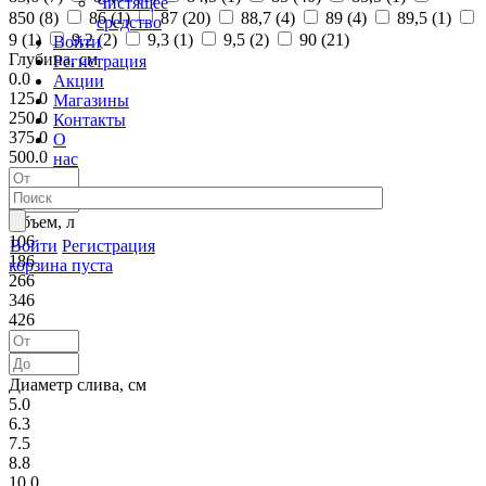
Чистящее
850 (
8
)
86 (
1
)
87 (
20
)
88,7 (
4
)
89 (
4
)
89,5 (
1
)
средство
9 (
1
)
9,2 (
2
)
9,3 (
1
)
9,5 (
2
)
90 (
21
)
Войти
Глубина, см
Регистрация
0.0
Акции
125.0
Магазины
250.0
Контакты
375.0
О
500.0
нас
Объем, л
106
Войти
Регистрация
186
корзина пуста
266
346
426
Диаметр слива, см
5.0
6.3
7.5
8.8
10.0