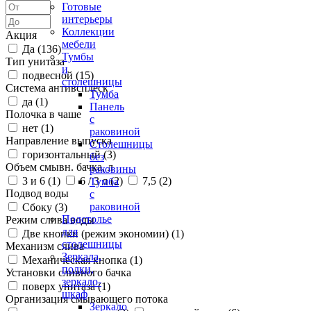
Готовые
интерьеры
Коллекции
Акция
мебели
Да (
136
)
Тумбы
Тип унитаза
и
подвесной (
15
)
столешницы
Система антивсплеск
Тумба
да (
1
)
Панель
Полочка в чаше
с
нет (
1
)
раковиной
Направление выпуска
Столешницы
горизонтальный (
3
)
без
Объем смывн. бачка, л
раковины
3 и 6 (
1
)
6 / 3 л (
2
)
7,5 (
2
)
Тумба
Подвод воды
с
раковиной
Сбоку (
3
)
Подстолье
Режим слива воды
для
Две кнопки (режим экономии) (
1
)
столешницы
Механизм слива
Зеркала,
Механическая кнопка (
1
)
полки,
Установки сливного бачка
зеркало-
поверх унитаза (
1
)
шкаф
Организация смывающего потока
Зеркало