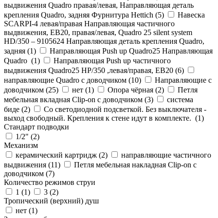
выдвижения Quadro правая/левая, Направляющая деталь
крепления Quadro, задняя Фурнитура Hettich (
5
)
Навеска
SCARPI-4 левая/правая Направляющая частичного
выдвижения, ЕВ20, правая/левая, Quadro 25 silent system
HD/350 – 9105624 Направляющая деталь крепления Quadro,
задняя (
1
)
Направляющая Push up Quadro25 Направляющая
Quadro (
1
)
Направляющая Push up частичного
выдвижения Quadro25 НР/350 ,левая/правая, ЕВ20 (
6
)
направляющие Quadro с доводчиком (
10
)
Направляющие с
доводчиком (
25
)
нет (
1
)
Опора чёрная (
2
)
Петля
мебельная вкладная Clip-on с доводчиком (
3
)
система
биде (
2
)
Со светодиодной подсветкой. Без выключателя -
выход свободный. Крепления к стене идут в комплекте. (
1
)
Стандарт подводки
1/2" (
2
)
Механизм
керамический картридж (
2
)
направляющие частичного
выдвижения (
11
)
Петля мебельная накладная Clip-on с
доводчиком (
7
)
Количество режимов струи
1 (
1
)
3 (
2
)
Тропический (верхний) душ
нет (
1
)