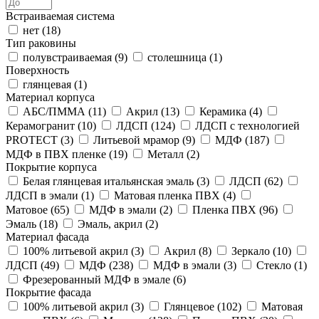
Встраиваемая система
нет (
18
)
Тип раковины
полувстраиваемая (
9
)
столешница (
1
)
Поверхность
глянцевая (
1
)
Материал корпуса
АБС/ПММА (
11
)
Акрил (
13
)
Керамика (
4
)
Керамогранит (
10
)
ЛДСП (
124
)
ЛДСП с технологией
PROTECT (
3
)
Литьевой мрамор (
9
)
МДФ (
187
)
МДФ в ПВХ пленке (
19
)
Металл (
2
)
Покрытие корпуса
Белая глянцевая итальянская эмаль (
3
)
ЛДСП (
62
)
ЛДСП в эмали (
1
)
Матовая пленка ПВХ (
4
)
Матовое (
65
)
МДФ в эмали (
2
)
Пленка ПВХ (
96
)
Эмаль (
18
)
Эмаль, акрил (
2
)
Материал фасада
100% литьевой акрил (
3
)
Акрил (
8
)
Зеркало (
10
)
ЛДСП (
49
)
МДФ (
238
)
МДФ в эмали (
3
)
Стекло (
1
)
Фрезерованный МДФ в эмале (
6
)
Покрытие фасада
100% литьевой акрил (
3
)
Глянцевое (
102
)
Матовая