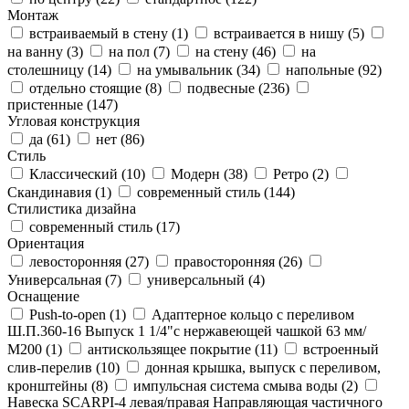
Монтаж
встраиваемый в стену (
1
)
встраивается в нишу (
5
)
на ванну (
3
)
на пол (
7
)
на стену (
46
)
на
столешницу (
14
)
на умывальник (
34
)
напольные (
92
)
отдельно стоящие (
8
)
подвесные (
236
)
пристенные (
147
)
Угловая конструкция
да (
61
)
нет (
86
)
Стиль
Классический (
10
)
Модерн (
38
)
Ретро (
2
)
Скандинавия (
1
)
современный стиль (
144
)
Стилистика дизайна
современный стиль (
17
)
Ориентация
левосторонняя (
27
)
правосторонняя (
26
)
Универсальная (
7
)
универсальный (
4
)
Оснащение
Push-to-open (
1
)
Адаптерное кольцо с переливом
Ш.П.360-16 Выпуск 1 1/4"с нержавеющей чашкой 63 мм/
М200 (
1
)
антискользящее покрытие (
11
)
встроенный
слив-перелив (
10
)
донная крышка, выпуск с переливом,
кронштейны (
8
)
импульсная система смыва воды (
2
)
Навеска SCARPI-4 левая/правая Направляющая частичного