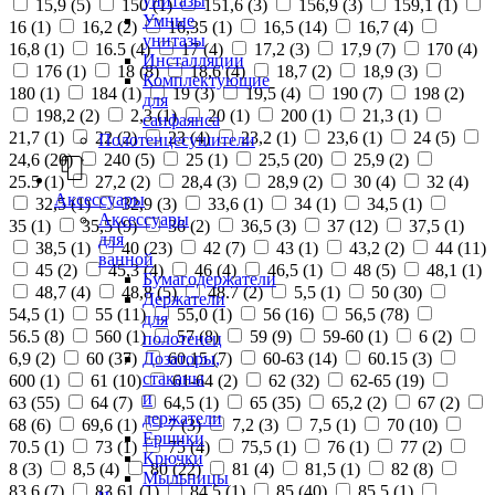
унитазы
15,9 (
5
)
150 (
1
)
151,6 (
3
)
156,9 (
3
)
159,1 (
1
)
Умные
16 (
1
)
16,2 (
2
)
16,35 (
1
)
16,5 (
14
)
16,7 (
4
)
унитазы
16,8 (
1
)
16.5 (
4
)
17 (
4
)
17,2 (
3
)
17,9 (
7
)
170 (
4
)
Инсталляции
176 (
1
)
18 (
8
)
18,6 (
4
)
18,7 (
2
)
18,9 (
3
)
Комплектующие
180 (
1
)
184 (
1
)
19 (
3
)
19,5 (
4
)
190 (
7
)
198 (
2
)
для
198,2 (
2
)
2,3 (
1
)
20 (
1
)
200 (
1
)
21,3 (
1
)
санфаянса
21,7 (
1
)
22 (
2
)
23 (
4
)
23,2 (
1
)
23,6 (
1
)
24 (
5
)
Полотенцесушители
24,6 (
20
)
240 (
5
)
25 (
1
)
25,5 (
20
)
25,9 (
2
)
25.5 (
1
)
27,2 (
2
)
28,4 (
3
)
28,9 (
2
)
30 (
4
)
32 (
4
)
Аксессуары
32,5 (
1
)
32,9 (
3
)
33,6 (
1
)
34 (
1
)
34,5 (
1
)
Аксессуары
35 (
1
)
35,5 (
9
)
36 (
2
)
36,5 (
3
)
37 (
12
)
37,5 (
1
)
для
38,5 (
1
)
40 (
23
)
42 (
7
)
43 (
1
)
43,2 (
2
)
44 (
11
)
ванной
45 (
2
)
45,3 (
4
)
46 (
4
)
46,5 (
1
)
48 (
5
)
48,1 (
1
)
Бумагодержатели
48,7 (
4
)
48,8 (
5
)
48.7 (
2
)
5,5 (
1
)
50 (
30
)
Держатели
54,5 (
1
)
55 (
11
)
55,0 (
1
)
56 (
16
)
56,5 (
78
)
для
56.5 (
8
)
560 (
1
)
57 (
8
)
59 (
9
)
59-60 (
1
)
6 (
2
)
полотенец
Дозаторы,
6,9 (
2
)
60 (
37
)
60,15 (
7
)
60-63 (
14
)
60.15 (
3
)
стаканы
600 (
1
)
61 (
10
)
61-64 (
2
)
62 (
32
)
62-65 (
19
)
и
63 (
55
)
64 (
7
)
64,5 (
1
)
65 (
35
)
65,2 (
2
)
67 (
2
)
держатели
68 (
6
)
69,6 (
1
)
7 (
3
)
7,2 (
3
)
7,5 (
1
)
70 (
10
)
Ершики
70.5 (
1
)
73 (
1
)
75 (
4
)
75,5 (
1
)
76 (
1
)
77 (
2
)
Крючки
8 (
3
)
8,5 (
4
)
80 (
22
)
81 (
4
)
81,5 (
1
)
82 (
8
)
Мыльницы
83,6 (
7
)
83,61 (
1
)
84,5 (
1
)
85 (
40
)
85,5 (
1
)