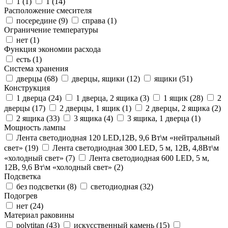
1 (
1
)
1 (
14
)
Расположение смесителя
посередине (
9
)
справа (
1
)
Ограничение температуры
нет (
1
)
Функция экономии расхода
есть (
1
)
Система хранения
дверцы (
68
)
дверцы, ящики (
12
)
ящики (
51
)
Конструкция
1 дверца (
24
)
1 дверца, 2 ящика (
3
)
1 ящик (
28
)
2
дверцы (
17
)
2 дверцы, 1 ящик (
1
)
2 дверцы, 2 ящика (
2
)
2 ящика (
33
)
3 ящика (
4
)
3 ящика, 1 дверца (
1
)
Мощность лампы
Лента светодиодная 120 LED,12В, 9,6 Вт\м «нейтральный
свет» (
19
)
Лента светодиодная 300 LED, 5 м, 12В, 4,8Вт\м
«холодный свет» (
7
)
Лента светодиодная 600 LED, 5 м,
12В, 9,6 Вт\м «холодный свет» (
2
)
Подсветка
без подсветки (
8
)
светодиодная (
32
)
Подогрев
нет (
24
)
Материал раковины
polytitan (
43
)
искусственный камень (
15
)