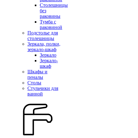
Столешницы
без
раковины
Тумба с
раковиной
Подстолье для
столешницы
Зеркала, полки,
зеркало-шкаф
Зеркало
Зеркало-
шкаф
Шкафы и
пеналы
Столы
Стульчики для
ванной