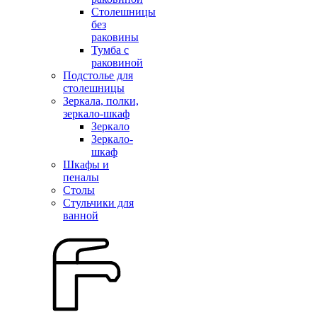
Столешницы
без
раковины
Тумба с
раковиной
Подстолье для
столешницы
Зеркала, полки,
зеркало-шкаф
Зеркало
Зеркало-
шкаф
Шкафы и
пеналы
Столы
Стульчики для
ванной