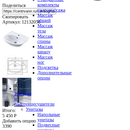
комплекты
Поделиться
гидромассажа
Массаж
Скопировать
общий
Артикул: 12132056
Массаж
тела
Массаж
спины
Массаж
шиацу
Массаж
ног
Подсветка
Дополнительные
опции
Унитазы
и
полотенцесушители
Унитазы
Итого:
Напольные
5 450 Р
унитазы
Добавить опцию
Подвесные
3390