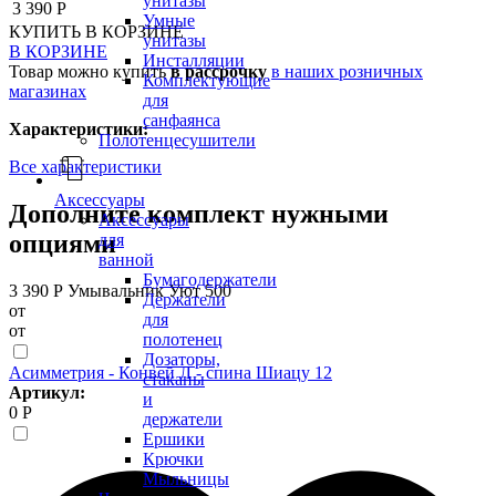
унитазы
3 390 Р
Умные
КУПИТЬ
В КОРЗИНЕ
унитазы
В КОРЗИНЕ
Инсталляции
Товар можно купить
в рассрочку
в наших розничных
Комплектующие
магазинах
для
санфаянса
Характеристики:
Полотенцесушители
Все характеристики
Аксессуары
Дополните комплект нужными
Аксессуары
опциями
для
ванной
Бумагодержатели
3 390 Р
Умывальник Уют 500
Держатели
от
для
от
полотенец
Дозаторы,
Асимметрия - Конвей Л - спина Шиацу 12
стаканы
Артикул:
и
0 Р
держатели
Ершики
Крючки
Мыльницы