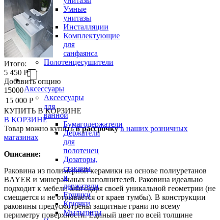
унитазы
Умные
унитазы
Инсталляции
Комплектующие
для
санфаянса
Полотенцесушители
Итого:
5 450 Р
Добавить опцию
Аксессуары
15000
Аксессуары
15 000 Р
для
КУПИТЬ
В КОРЗИНЕ
ванной
В КОРЗИНЕ
Бумагодержатели
Товар можно купить
в рассрочку
в наших розничных
Держатели
магазинах
для
полотенец
Описание:
Дозаторы,
стаканы
Раковина из полимерной керамики на основе полиуретанов
и
BAYER и минеральных наполнителей. Раковина идеально
держатели
подходит к мебели благодаря своей уникальной геометрии (не
Ершики
смещается и не отрывается от краев тумбы). В конструкции
Крючки
раковины предусмотрены защитные грани по всему
Мыльницы
периметру поверхности. Единый цвет по всей толщине