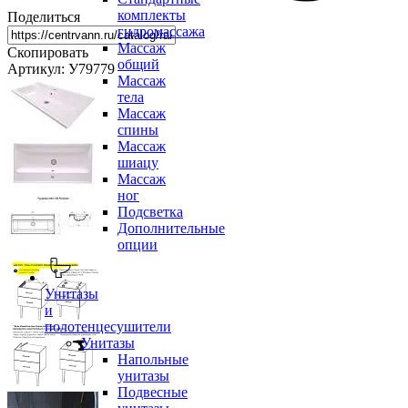
комплекты
Поделиться
гидромассажа
Массаж
Скопировать
общий
Артикул: У79779
Массаж
тела
Массаж
спины
Массаж
шиацу
Массаж
ног
Подсветка
Дополнительные
опции
Унитазы
и
полотенцесушители
Унитазы
Напольные
унитазы
Подвесные