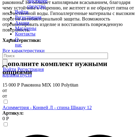
Чистящее
раковины. Не обладает капилярным всасыванием, благодаря
средство
чему устойчива к старению, не желтеет и не образует пятна от
Войти
некачественной воды. Гипоаллергенные материалы с высоким
Регистрация
порогом антибактериальной защиты. Возможность
Акции
отремонтировать изделие и восстановить поврежденную
Магазины
поверхность.
Контакты
О
Характеристики:
нас
Все характеристики
Дополните комплект нужными
Войти
Регистрация
опциями
корзина пуста
15 000 Р
Раковина MIX 100 Polytitan
от
от
Асимметрия - Конвей Л - спина Шиацу 12
Артикул:
0 Р