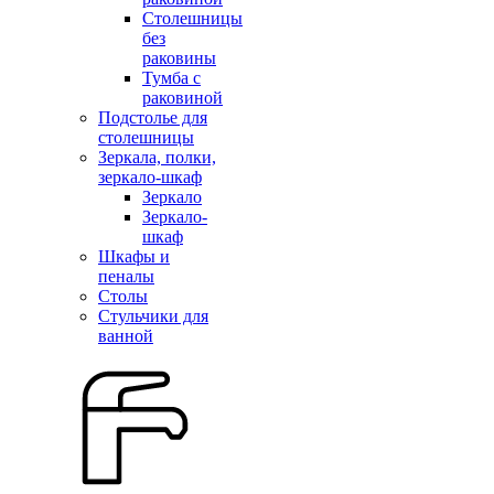
Столешницы
без
раковины
Тумба с
раковиной
Подстолье для
столешницы
Зеркала, полки,
зеркало-шкаф
Зеркало
Зеркало-
шкаф
Шкафы и
пеналы
Столы
Стульчики для
ванной