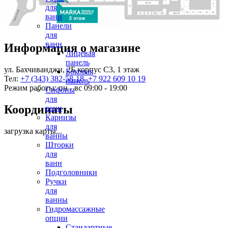
для
ванн
Панели
для
ванн
Информация о магазине
Лицевая
панель
ул. Бахчиванджи, 2Б корпус С3, 1 этаж
Боковая
Тел:
+7 (343) 382-58-18
,
+7 922 609 10 19
панель
Режим работы: пн - вс 09:00 - 19:00
Сифоны
для
Координаты
ванн
Карнизы
для
загрузка карты...
ванны
Шторки
для
ванн
Подголовники
Ручки
для
ванны
Гидромассажные
опции
Стандартные