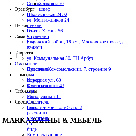
Светлановская 50
Зеркало-
Оренбург
шкаф
Пролетарская 247/2
Шкафы
ул. Монтажников 24
и
Пермь
пеналы
Героев Хасана 56
Столы
Самара
Стульчики
Кировский район, 18 км., Московское шоссе, д.
для
25С
ванной
Тольятти
ул. Коммунальная 30, ТЦ Арбуз
Томск
Смесители
Проспект Комсомольский, 7, строение 9
Смесители
Тюмень
для
Народная ул., 68
ванны
Федюнинского 43
Смесители
Чебоксары
для
Молодежный 1а
душа
Ярославль
Смеситель
Всполинское Поле 5 стр. 2
для
раковины
Смесители
MARKA ВАННЫ & МЕБЕЛЬ
на
биде
Комплектующие