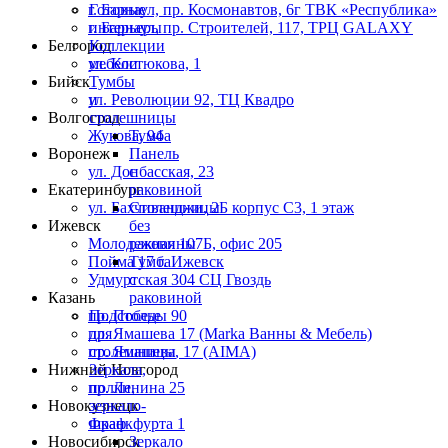
г. Барнаул, пр. Космонавтов, 6г ТВК «Республика»
Готовые
г. Барнаул, пр. Строителей, 117, ТРЦ GALAXY
интерьеры
Белгород
Коллекции
ул. Костюкова, 1
мебели
Бийск
Тумбы
ул. Революции 92, ТЦ Квадро
и
Волгоград
столешницы
Жукова, 94
Тумба
Воронеж
Панель
ул. Донбасская, 23
с
Екатеринбург
раковиной
ул. Бахчиванджи, 2Б корпус С3, 1 этаж
Столешницы
Ижевск
без
Молодежная 107Б, офис 205
раковины
Пойма 17 г. Ижевск
Тумба
Удмуртская 304 СЦ Гвоздь
с
Казань
раковиной
пр. Победы 90
Подстолье
пр. Ямашева 17 (Marka Ванны & Мебель)
для
пр. Ямашева, 17 (AIMA)
столешницы
Нижний Новгород
Зеркала,
пр. Ленина 25
полки,
Новокузнецк
зеркало-
Франкфурта 1
шкаф
Новосибирск
Зеркало