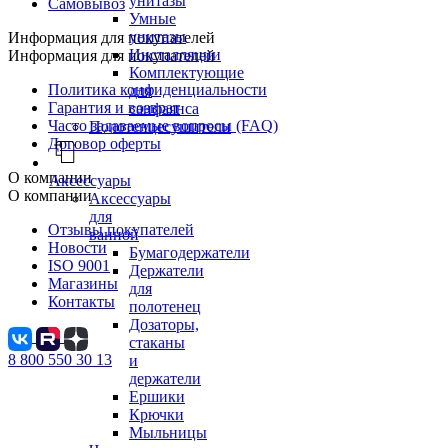
унитазы
Самовывоз
Умные
унитазы
Информация для покупателей
Инсталляции
Информация для покупателей
Комплектующие
Политика конфиденциальности
для
Гарантия и возврат
санфаянса
Часто задаваемые вопросы (FAQ)
Полотенцесушители
Договор оферты
О компании
Аксессуары
О компании
Аксессуары
для
Отзывы покупателей
ванной
Новости
Бумагодержатели
ISO 9001
Держатели
Магазины
для
Контакты
полотенец
Дозаторы,
стаканы
8 800 550 30 13
и
держатели
Ершики
Крючки
Мыльницы