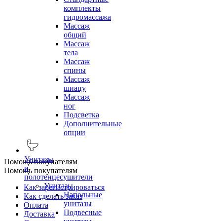
комплекты
гидромассажа
Массаж
общий
Массаж
тела
Массаж
спины
Массаж
шиацу
Массаж
ног
Подсветка
Дополнительные
опции
Унитазы
Помощь покупателям
и
Помощь покупателям
полотенцесушители
Унитазы
Как зарегистрироваться
Напольные
Как сделать заказ
унитазы
Оплата
Подвесные
Доставка