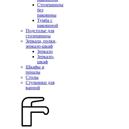
Столешницы
без
раковины
Тумба с
раковиной
Подстолье для
столешницы
Зеркала, полки,
зеркало-шкаф
Зеркало
Зеркало-
шкаф
Шкафы и
пеналы
Столы
Стульчики для
ванной