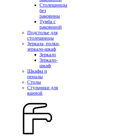
Столешницы
без
раковины
Тумба с
раковиной
Подстолье для
столешницы
Зеркала, полки,
зеркало-шкаф
Зеркало
Зеркало-
шкаф
Шкафы и
пеналы
Столы
Стульчики для
ванной