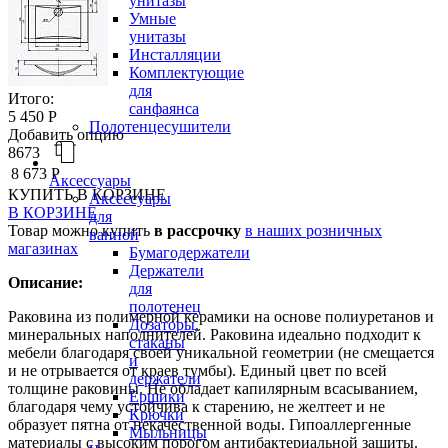
унитазы
Умные
унитазы
Инсталляции
Комплектующие
для
Итого:
санфаянса
5 450 Р
Полотенцесушители
Добавить опцию
8673
8 673 Р
Аксессуары
КУПИТЬ
В КОРЗИНЕ
Аксессуары
В КОРЗИНЕ
для
Товар можно купить
в рассрочку
в наших розничных
ванной
магазинах
Бумагодержатели
Держатели
Описание:
для
полотенец
Раковина из полимерной керамики на основе полиуретанов и
Дозаторы,
минеральных наполнителей. Раковина идеально подходит к
стаканы
мебели благодаря своей уникальной геометрии (не смещается
и
и не отрывается от краев тумбы). Единый цвет по всей
держатели
толщине раковины. Не обладает капилярным всасыванием,
Ершики
благодаря чему устойчива к старению, не желтеет и не
Крючки
образует пятна от некачественной воды. Гипоаллергенные
Мыльницы
материалы с высоким порогом антибактериальной защиты.