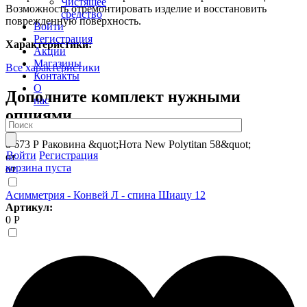
Чистящее
Возможность отремонтировать изделие и восстановить
средство
поврежденную поверхность.
Войти
Регистрация
Характеристики:
Акции
Магазины
Все характеристики
Контакты
О
Дополните комплект нужными
нас
опциями
8 673 Р
Раковина &quot;Нота New Polytitan 58&quot;
Войти
Регистрация
от
корзина пуста
от
Асимметрия - Конвей Л - спина Шиацу 12
Артикул:
0 Р