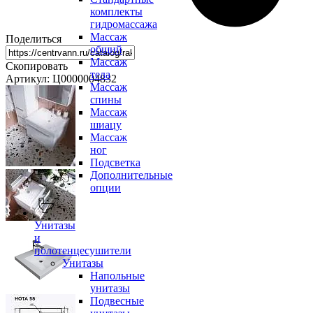
комплекты
гидромассажа
Массаж
Поделиться
общий
Массаж
Скопировать
тела
Артикул: Ц0000004832
Массаж
спины
Массаж
шиацу
Массаж
ног
Подсветка
Дополнительные
опции
Унитазы
и
полотенцесушители
Унитазы
Напольные
унитазы
Подвесные