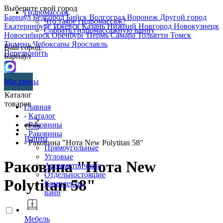
Выберите свой город
Гидромассаж
Барнаул
Белгород
Бийск
Волгоград
Воронеж
Другой город
Что такое гидромассаж?
Екатеринбург
Ижевск
Казань
Нижний Новгород
Новокузнецк
Собрать гидромассажную ванну
Новосибирск
Оренбург
Пермь
Самара
Тольятти
Томск
Тюмень
Чебоксары
Ярославль
Ваш город:
Перезвонить
Барнаул
Магазины
Каталог
товаров
Главная
-
Каталог
-
Раковины
-
Раковины
Ванны
- Раковина "Нота New Polytitan 58"
Прямоугольные
Угловые
Раковина "Нота New
Асимметричные
Отдельностоящие
Polytitan 58"
Комплекты
ванн
Мебель