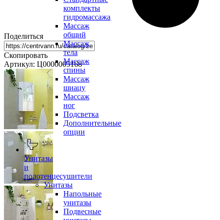
комплекты
гидромассажа
Массаж
общий
Поделиться
Массаж
тела
Скопировать
Массаж
Артикул: Ц0000005168
спины
Массаж
шиацу
Массаж
ног
Подсветка
Дополнительные
опции
Унитазы
и
полотенцесушители
Унитазы
Напольные
унитазы
Подвесные