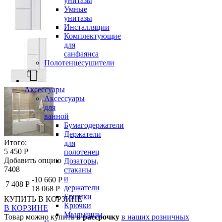
унитазы
Умные
унитазы
Инсталляции
Комплектующие
для
санфаянса
Полотенцесушители
Аксессуары
Аксессуары
для
ванной
Бумагодержатели
Держатели
Итого:
для
5 450 Р
полотенец
Добавить опцию
Дозаторы,
7408
стаканы
и
-10 660 Р
7 408 Р
держатели
18 068 Р
Ершики
КУПИТЬ
В КОРЗИНЕ
Крючки
В КОРЗИНЕ
Мыльницы
Товар можно купить
в рассрочку
в наших розничных