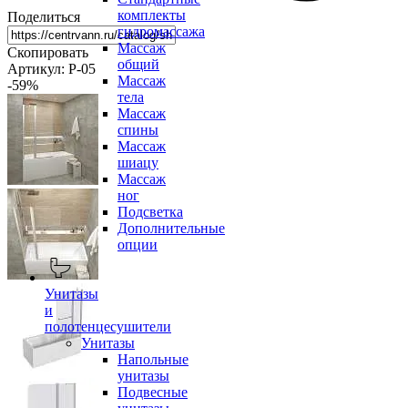
комплекты
Поделиться
гидромассажа
Массаж
Скопировать
общий
Артикул: P-05
Массаж
-59
%
тела
Массаж
спины
Массаж
шиацу
Массаж
ног
Подсветка
Дополнительные
опции
Унитазы
и
полотенцесушители
Унитазы
Напольные
унитазы
Подвесные