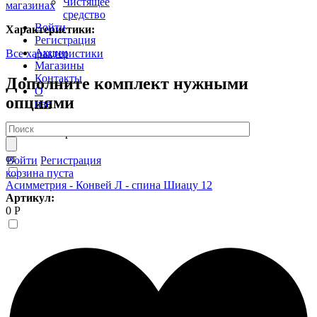
Чистящее
магазинах
средство
Войти
Характеристики:
Регистрация
Акции
Все характеристики
Магазины
Контакты
Дополните комплект нужными
О
опциями
нас
7 408 Р
Шторка P-05 85*150
от
от
Войти
Регистрация
корзина пуста
Асимметрия - Конвей Л - спина Шиацу 12
Артикул:
0 Р