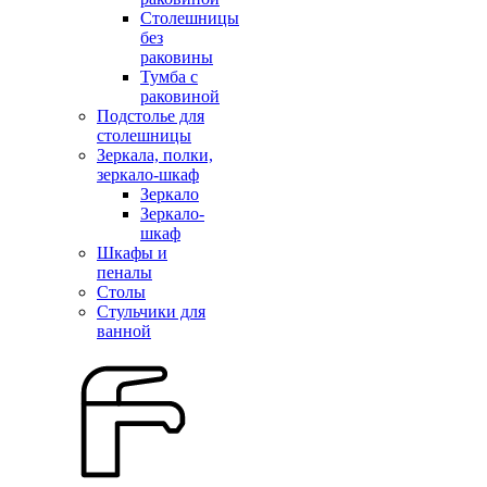
Столешницы
без
раковины
Тумба с
раковиной
Подстолье для
столешницы
Зеркала, полки,
зеркало-шкаф
Зеркало
Зеркало-
шкаф
Шкафы и
пеналы
Столы
Стульчики для
ванной