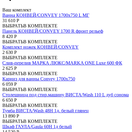
Ваш комплект
Ванна КОНВЕЙ/CONVEY 1700х750 L МГ
31 610 Р
ВЫБРАТЬ
В КОМПЛЕКТЕ
Панель КОНВЕЙ/CONVEY 1700 R фронт рельеф
8 420 Р
ВЫБРАТЬ
В КОМПЛЕКТЕ
Комплект ножек КОНВЕЙ/CONVEY
2 630 Р
ВЫБРАТЬ
В КОМПЛЕКТЕ
Слив-перелив МАРКА ЛЮКС/MARKA ONE Luxe 600 ФК
2 625 Р
ВЫБРАТЬ
В КОМПЛЕКТЕ
Карниз для ванны Convey 1700x750
6 059 Р
ВЫБРАТЬ
В КОМПЛЕКТЕ
Столешница под стир.машину ВИСТА/Wash 110 L дуб сонома
6 650 Р
ВЫБРАТЬ
В КОМПЛЕКТЕ
Тумба ВИСТА/Wash 48Н 1д. белый глянец
13 890 Р
ВЫБРАТЬ
В КОМПЛЕКТЕ
Шкаф ГАУЛА/Gaula 60Н 1д белый
14 520 Р