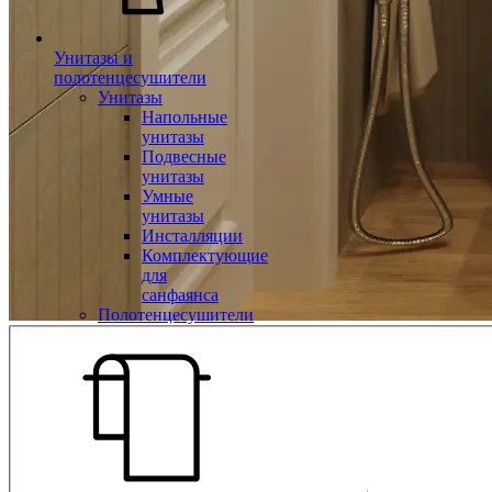
Унитазы и
полотенцесушители
Унитазы
Напольные
унитазы
Подвесные
унитазы
Умные
унитазы
Инсталляции
Комплектующие
для
санфаянса
Полотенцесушители