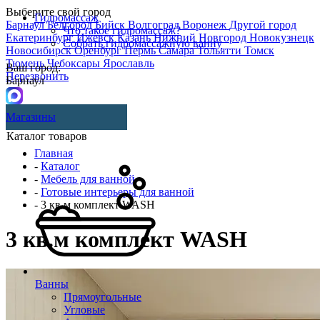
Выберите свой город
Гидромассаж
Барнаул
Белгород
Бийск
Волгоград
Воронеж
Другой город
Что такое гидромассаж?
Екатеринбург
Ижевск
Казань
Нижний Новгород
Новокузнецк
Собрать гидромассажную ванну
Новосибирск
Оренбург
Пермь
Самара
Тольятти
Томск
Тюмень
Чебоксары
Ярославль
Ваш город:
Перезвонить
Барнаул
Магазины
Каталог товаров
Главная
-
Каталог
-
Мебель для ванной
-
Готовые интерьеры для ванной
- 3 кв.м комплект WASH
3 кв.м комплект WASH
Ванны
Прямоугольные
Угловые