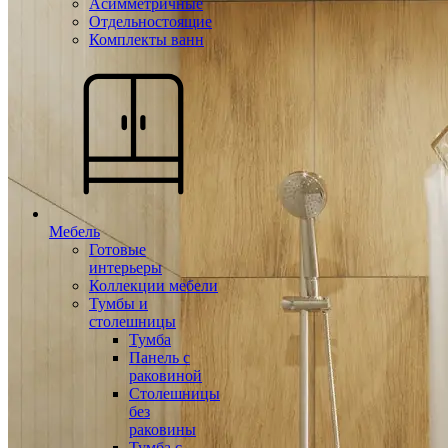
Асимметричные
Отдельностоящие
Комплекты ванн
Мебель
Готовые
интерьеры
Коллекции мебели
Тумбы и
столешницы
Тумба
Панель с
раковиной
Столешницы
без
раковины
Тумба с