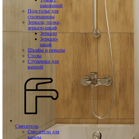
раковиной
Подстолье для
столешницы
Зеркала, полки,
зеркало-шкаф
Зеркало
Зеркало-
шкаф
Шкафы и пеналы
Столы
Стульчики для
ванной
Смесители
Смесители для
ванны