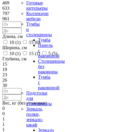
469
Готовые
633
интерьеры
797
Коллекции
961
мебели
Тумбы
и
столешницы
Длина, см
Тумба
10 (
1
)
15 (
6
)
Панель
Ширина, см
с
10 (
1
)
15 (
1
)
5 (
5
)
раковиной
Глубина, см
Столешницы
15
без
19
раковины
23
Тумба
26
с
30
раковиной
Подстолье
для
Вес, кг (без упаковки)
столешницы
0
Зеркала,
0
полки,
1
зеркало-
1
шкаф
1
Зеркало