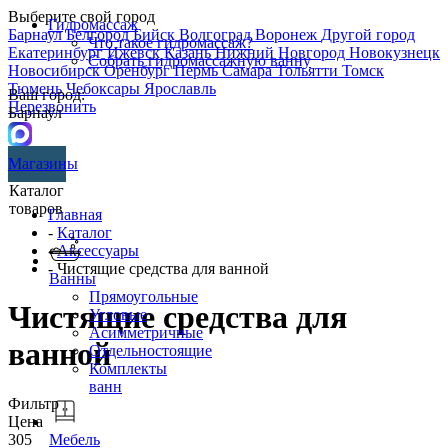
Выберите свой город
Гидромассаж
Барнаул
Белгород
Бийск
Волгоград
Воронеж
Другой город
Что такое гидромассаж?
Екатеринбург
Ижевск
Казань
Нижний Новгород
Новокузнецк
Собрать гидромассажную ванну
Новосибирск
Оренбург
Пермь
Самара
Тольятти
Томск
Тюмень
Чебоксары
Ярославль
Ваш город:
Перезвонить
Барнаул
Магазины
Каталог
товаров
Главная
-
Каталог
-
Аксессуары
- Чистящие средства для ванной
Ванны
Прямоугольные
Чистящие средства для
Угловые
Асимметричные
ванной
Отдельностоящие
Комплекты
ванн
Фильтр
Цена
305
Мебель