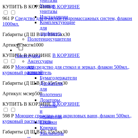
унитазы
Умные
КУПИТЬ
В КОРЗИНЕ
В КОРЗИНЕ
унитазы
Инсталляции
961 Р
Средство для очистки гидромассажных систем, флакон
Комплектующие
1000мл.
для
санфаянса
Габариты (Д Ш В Г): 15x15xx30
Полотенцесушители
Артикул: мсгм1000
КУПИТЬ
В КОРЗИНЕ
В КОРЗИНЕ
Аксессуары
Аксессуары
для
406 Р
Моющее средство для стекол и зеркал, флакон 500мл.,
ванной
курковый распылитель
Бумагодержатели
Габариты (Д Ш В Г): 15x5xx30
Держатели
для
Артикул: мсзер500
полотенец
Дозаторы,
КУПИТЬ
В КОРЗИНЕ
В КОРЗИНЕ
стаканы
и
598 Р
Моющее средство для акриловых ванн, флакон 500мл.,
держатели
курковый распылитель
Ершики
Крючки
Габариты (Д Ш В Г): 15x5xx30
Мыльницы