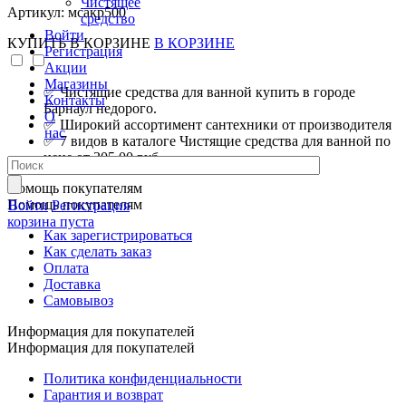
Чистящее
Артикул: мсакр500
средство
Войти
КУПИТЬ
В КОРЗИНЕ
В КОРЗИНЕ
Регистрация
Акции
Магазины
✅ Чистящие средства для ванной купить в городе
Контакты
Барнаул недорого.
О
✅ Широкий ассортимент сантехники от производителя
нас
✅ 7 видов в каталоге Чистящие средства для ванной по
цене от 305.00 руб.
Помощь покупателям
Помощь покупателям
Войти
Регистрация
корзина пуста
Как зарегистрироваться
Как сделать заказ
Оплата
Доставка
Самовывоз
Информация для покупателей
Информация для покупателей
Политика конфиденциальности
Гарантия и возврат