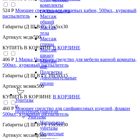
комплекты
524 Р
Моющее средство для душевых кабин, 500мл., курковый
гидромассажа
распылитель
Массаж
общий
Габариты (Д Ш В Г): 15x5xx30
Массаж
тела
Артикул: мсдк500
Массаж
спины
КУПИТЬ
В КОРЗИНЕ
В КОРЗИНЕ
Массаж
шиацу
406 Р
1 Марка Чистящее средство для мебели ванной комнаты,
Массаж
500мл., курковый распылитель
ног
Подсветка
Габариты (Д Ш В Г): 10x5xx15
Дополнительные
опции
Артикул: мсмвк500
КУПИТЬ
В КОРЗИНЕ
В КОРЗИНЕ
Унитазы
и
460 Р
Моющее средство для санфаянсовых изделий, флакон
полотенцесушители
500мл., курковый распылитель
Унитазы
Напольные
Габариты (Д Ш В Г): 15x5xx30
унитазы
Подвесные
Артикул: мссанф500