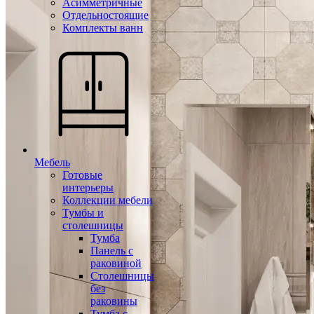
Асимметричные
Отдельностоящие
Комплекты ванн
Мебель
Готовые
интерьеры
Коллекции мебели
Тумбы и
столешницы
Тумба
Панель с
раковиной
Столешницы
без
раковины
Тумба с