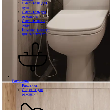
Смесители для
душа
Смеситель для
раковины
Смесители на
биде
Комплектующие
для смесителей
Раковины
Раковины
Сифоны для
раковин