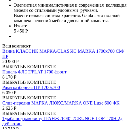
Элегантная минималистичная и современная коллекция
мебели со стильными удобными ручками.
Вместительная система хранения. Gaula - это полный
комплекс решений мебели для ванной комнаты.
Итого:
5 450 Р
Ваш комплект
Ванна КЛАССИК МАРКА/CLASSIC MARKA 1700х700 СМ/
ПР
20 900 Р
ВЫБРАТЬ
В КОМПЛЕКТЕ
Панель ФЛЭТ/FLAT 1700 фронт
8 170 Р
ВЫБРАТЬ
В КОМПЛЕКТЕ
Рама разборная ПУ 1700х700
6 050 Р
ВЫБРАТЬ
В КОМПЛЕКТЕ
Слив-перелив МАРКА ЛЮКС/MARKA ONE Luxe 600 ФК
2 625 Р
ВЫБРАТЬ
В КОМПЛЕКТЕ
Тумба под раковину ГРАНЖ ЛОФТ/GRUNGE LOFT 70Н 2д
дуб вотан
12 750 Р