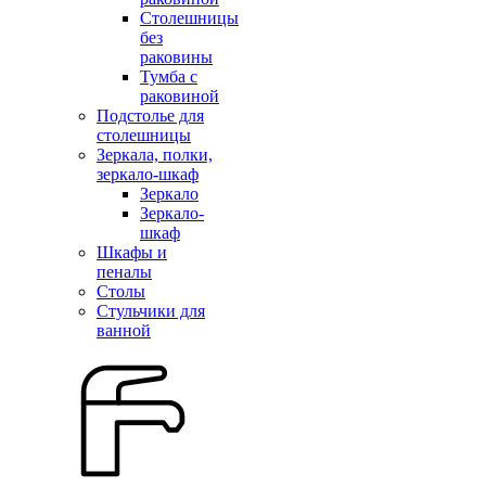
Столешницы
без
раковины
Тумба с
раковиной
Подстолье для
столешницы
Зеркала, полки,
зеркало-шкаф
Зеркало
Зеркало-
шкаф
Шкафы и
пеналы
Столы
Стульчики для
ванной