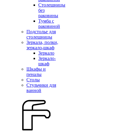
Столешницы
без
раковины
Тумба с
раковиной
Подстолье для
столешницы
Зеркала, полки,
зеркало-шкаф
Зеркало
Зеркало-
шкаф
Шкафы и
пеналы
Столы
Стульчики для
ванной