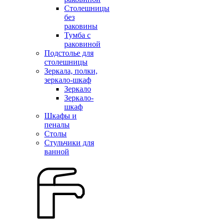
Столешницы
без
раковины
Тумба с
раковиной
Подстолье для
столешницы
Зеркала, полки,
зеркало-шкаф
Зеркало
Зеркало-
шкаф
Шкафы и
пеналы
Столы
Стульчики для
ванной