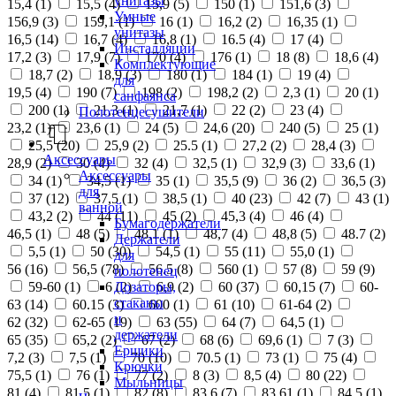
унитазы
15,4 (
1
)
15,5 (
4
)
15,9 (
5
)
150 (
1
)
151,6 (
3
)
Умные
156,9 (
3
)
159,1 (
1
)
16 (
1
)
16,2 (
2
)
16,35 (
1
)
унитазы
16,5 (
14
)
16,7 (
4
)
16,8 (
1
)
16.5 (
4
)
17 (
4
)
Инсталляции
17,2 (
3
)
17,9 (
7
)
170 (
4
)
176 (
1
)
18 (
8
)
18,6 (
4
)
Комплектующие
18,7 (
2
)
18,9 (
3
)
180 (
1
)
184 (
1
)
19 (
4
)
для
19,5 (
4
)
190 (
7
)
198 (
2
)
198,2 (
2
)
2,3 (
1
)
20 (
1
)
санфаянса
200 (
1
)
21,3 (
1
)
21,7 (
1
)
22 (
2
)
23 (
4
)
Полотенцесушители
23,2 (
1
)
23,6 (
1
)
24 (
5
)
24,6 (
20
)
240 (
5
)
25 (
1
)
25,5 (
20
)
25,9 (
2
)
25.5 (
1
)
27,2 (
2
)
28,4 (
3
)
Аксессуары
28,9 (
2
)
30 (
4
)
32 (
4
)
32,5 (
1
)
32,9 (
3
)
33,6 (
1
)
Аксессуары
34 (
1
)
34,5 (
1
)
35 (
1
)
35,5 (
9
)
36 (
2
)
36,5 (
3
)
для
37 (
12
)
37,5 (
1
)
38,5 (
1
)
40 (
23
)
42 (
7
)
43 (
1
)
ванной
43,2 (
2
)
44 (
11
)
45 (
2
)
45,3 (
4
)
46 (
4
)
Бумагодержатели
46,5 (
1
)
48 (
5
)
48,1 (
1
)
48,7 (
4
)
48,8 (
5
)
48.7 (
2
)
Держатели
5,5 (
1
)
50 (
30
)
54,5 (
1
)
55 (
11
)
55,0 (
1
)
для
56 (
16
)
56,5 (
78
)
56.5 (
8
)
560 (
1
)
57 (
8
)
59 (
9
)
полотенец
Дозаторы,
59-60 (
1
)
6 (
2
)
6,9 (
2
)
60 (
37
)
60,15 (
7
)
60-
стаканы
63 (
14
)
60.15 (
3
)
600 (
1
)
61 (
10
)
61-64 (
2
)
и
62 (
32
)
62-65 (
19
)
63 (
55
)
64 (
7
)
64,5 (
1
)
держатели
65 (
35
)
65,2 (
2
)
67 (
2
)
68 (
6
)
69,6 (
1
)
7 (
3
)
Ершики
7,2 (
3
)
7,5 (
1
)
70 (
10
)
70.5 (
1
)
73 (
1
)
75 (
4
)
Крючки
75,5 (
1
)
76 (
1
)
77 (
2
)
8 (
3
)
8,5 (
4
)
80 (
22
)
Мыльницы
81 (
4
)
81,5 (
1
)
82 (
8
)
83,6 (
7
)
83,61 (
1
)
84,5 (
1
)