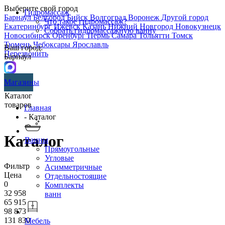
Выберите свой город
Гидромассаж
Барнаул
Белгород
Бийск
Волгоград
Воронеж
Другой город
Что такое гидромассаж?
Екатеринбург
Ижевск
Казань
Нижний Новгород
Новокузнецк
Собрать гидромассажную ванну
Новосибирск
Оренбург
Пермь
Самара
Тольятти
Томск
Тюмень
Чебоксары
Ярославль
Ваш город:
Перезвонить
Барнаул
Магазины
Каталог
товаров
Главная
- Каталог
Каталог
Ванны
Прямоугольные
Угловые
Фильтр
Асимметричные
Цена
Отдельностоящие
0
Комплекты
32 958
ванн
65 915
98 873
131 830
Мебель