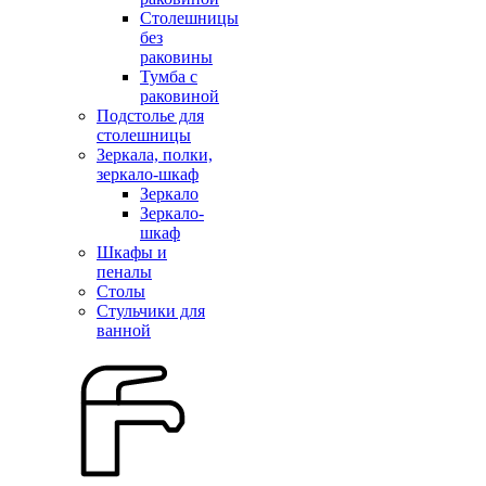
Столешницы
без
раковины
Тумба с
раковиной
Подстолье для
столешницы
Зеркала, полки,
зеркало-шкаф
Зеркало
Зеркало-
шкаф
Шкафы и
пеналы
Столы
Стульчики для
ванной