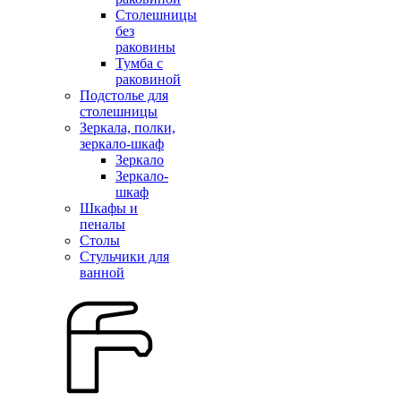
Столешницы
без
раковины
Тумба с
раковиной
Подстолье для
столешницы
Зеркала, полки,
зеркало-шкаф
Зеркало
Зеркало-
шкаф
Шкафы и
пеналы
Столы
Стульчики для
ванной