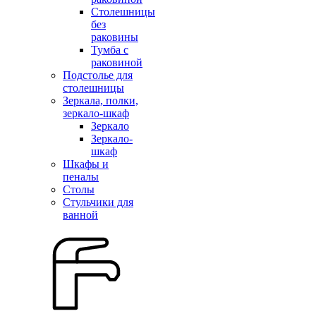
Столешницы
без
раковины
Тумба с
раковиной
Подстолье для
столешницы
Зеркала, полки,
зеркало-шкаф
Зеркало
Зеркало-
шкаф
Шкафы и
пеналы
Столы
Стульчики для
ванной