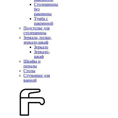
Столешницы
без
раковины
Тумба с
раковиной
Подстолье для
столешницы
Зеркала, полки,
зеркало-шкаф
Зеркало
Зеркало-
шкаф
Шкафы и
пеналы
Столы
Стульчики для
ванной