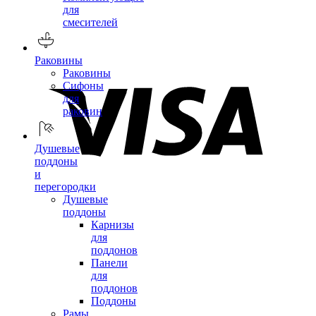
для
смесителей
Раковины
Раковины
Сифоны
для
раковин
Душевые
поддоны
и
перегородки
Душевые
поддоны
Карнизы
для
поддонов
Панели
для
поддонов
Поддоны
Рамы