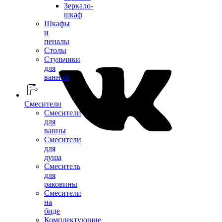
Зеркало-
шкаф
Шкафы
и
пеналы
Столы
Стульчики
для
ванной
Смесители
Смесители
для
ванны
Смесители
для
душа
Смеситель
для
раковины
Смесители
на
биде
Комплектующие