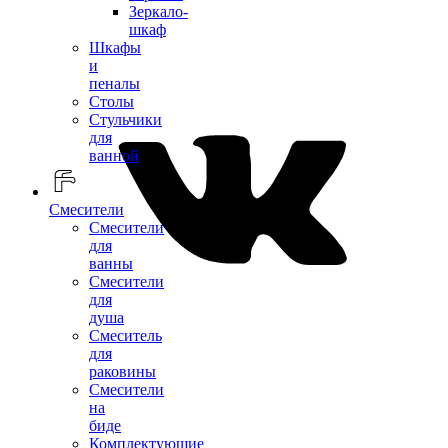
Зеркало-
шкаф
Шкафы
и
пеналы
Столы
Стульчики
для
ванной
Смесители
Смесители
для
ванны
Смесители
для
душа
Смеситель
для
раковины
Смесители
на
биде
Комплектующие