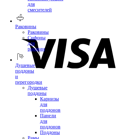
для
смесителей
Раковины
Раковины
Сифоны
для
раковин
Душевые
поддоны
и
перегородки
Душевые
поддоны
Карнизы
для
поддонов
Панели
для
поддонов
Поддоны
Рамы