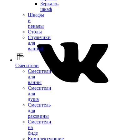
Зеркало-
шкаф
Шкафы
и
пеналы
Столы
Стульчики
для
ванной
Смесители
Смесители
для
ванны
Смесители
для
душа
Смеситель
для
раковины
Смесители
на
биде
Комплектующие