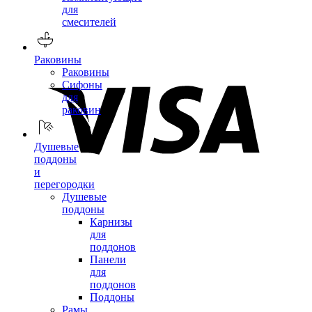
для
смесителей
Раковины
Раковины
Сифоны
для
раковин
Душевые
поддоны
и
перегородки
Душевые
поддоны
Карнизы
для
поддонов
Панели
для
поддонов
Поддоны
Рамы