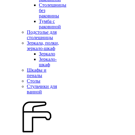
Столешницы
без
раковины
Тумба с
раковиной
Подстолье для
столешницы
Зеркала, полки,
зеркало-шкаф
Зеркало
Зеркало-
шкаф
Шкафы и
пеналы
Столы
Стульчики для
ванной