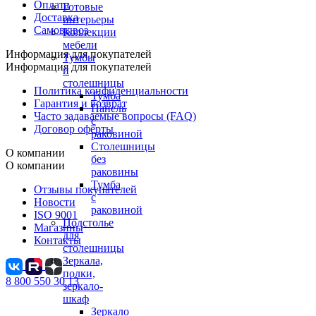
Оплата
Готовые
Доставка
интерьеры
Самовывоз
Коллекции
мебели
Информация для покупателей
Тумбы
Информация для покупателей
и
столешницы
Политика конфиденциальности
Тумба
Гарантия и возврат
Панель
Часто задаваемые вопросы (FAQ)
с
Договор оферты
раковиной
Столешницы
О компании
без
О компании
раковины
Тумба
Отзывы покупателей
с
Новости
раковиной
ISO 9001
Подстолье
Магазины
для
Контакты
столешницы
Зеркала,
полки,
8 800 550 30 13
зеркало-
шкаф
Зеркало