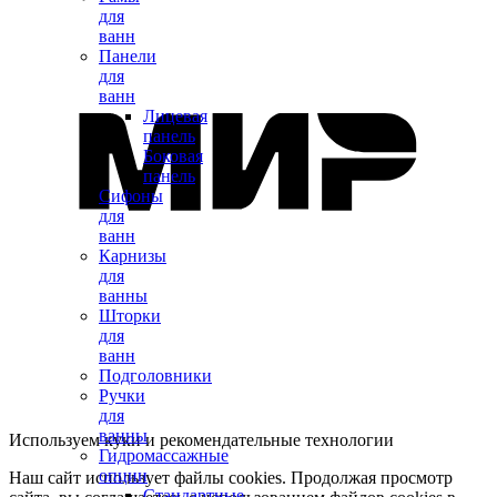
для
ванн
Панели
для
ванн
Лицевая
панель
Боковая
панель
Сифоны
для
ванн
Карнизы
для
ванны
Шторки
для
ванн
Подголовники
Ручки
для
ванны
Используем куки и рекомендательные технологии
Гидромассажные
опции
Наш сайт использует файлы cookies. Продолжая просмотр
Стандартные