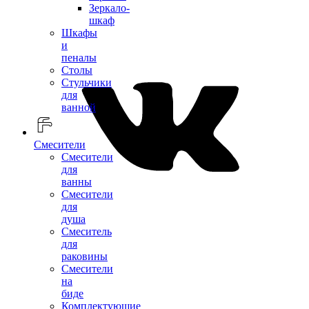
Зеркало-
шкаф
Шкафы
и
пеналы
Столы
Стульчики
для
ванной
Смесители
Смесители
для
ванны
Смесители
для
душа
Смеситель
для
раковины
Смесители
на
биде
Комплектующие