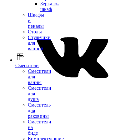
Зеркало-
шкаф
Шкафы
и
пеналы
Столы
Стульчики
для
ванной
Смесители
Смесители
для
ванны
Смесители
для
душа
Смеситель
для
раковины
Смесители
на
биде
Комплектующие