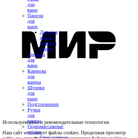
для
ванн
Панели
для
ванн
Лицевая
панель
Боковая
панель
Сифоны
для
ванн
Карнизы
для
ванны
Шторки
для
ванн
Подголовники
Ручки
для
ванны
Используем куки и рекомендательные технологии
Гидромассажные
опции
Наш сайт использует файлы cookies. Продолжая просмотр
Стандартные