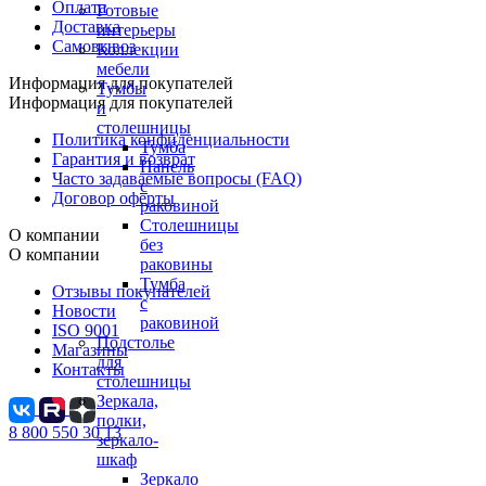
Оплата
Готовые
Доставка
интерьеры
Самовывоз
Коллекции
мебели
Информация для покупателей
Тумбы
Информация для покупателей
и
столешницы
Политика конфиденциальности
Тумба
Гарантия и возврат
Панель
Часто задаваемые вопросы (FAQ)
с
Договор оферты
раковиной
Столешницы
О компании
без
О компании
раковины
Тумба
Отзывы покупателей
с
Новости
раковиной
ISO 9001
Подстолье
Магазины
для
Контакты
столешницы
Зеркала,
полки,
8 800 550 30 13
зеркало-
шкаф
Зеркало