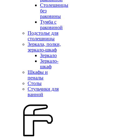
Столешницы
без
раковины
Тумба с
раковиной
Подстолье для
столешницы
Зеркала, полки,
зеркало-шкаф
Зеркало
Зеркало-
шкаф
Шкафы и
пеналы
Столы
Стульчики для
ванной