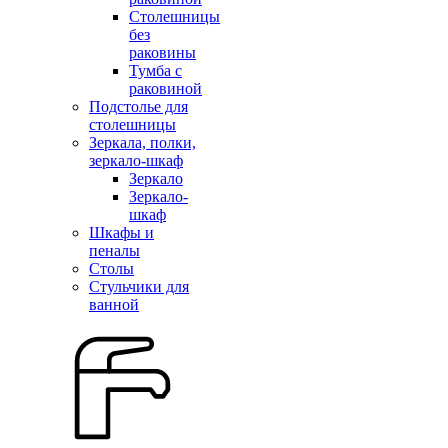
Столешницы
без
раковины
Тумба с
раковиной
Подстолье для
столешницы
Зеркала, полки,
зеркало-шкаф
Зеркало
Зеркало-
шкаф
Шкафы и
пеналы
Столы
Стульчики для
ванной