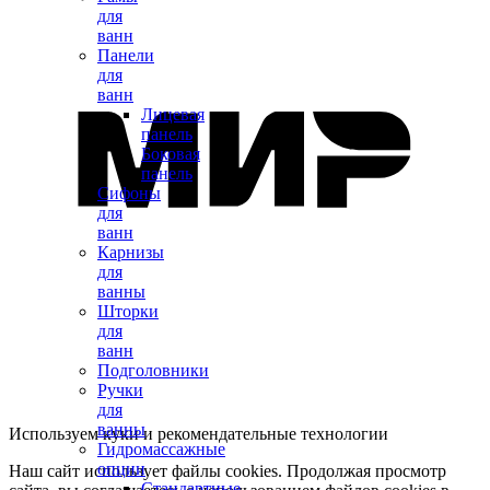
для
ванн
Панели
для
ванн
Лицевая
панель
Боковая
панель
Сифоны
для
ванн
Карнизы
для
ванны
Шторки
для
ванн
Подголовники
Ручки
для
ванны
Используем куки и рекомендательные технологии
Гидромассажные
опции
Наш сайт использует файлы cookies. Продолжая просмотр
Стандартные