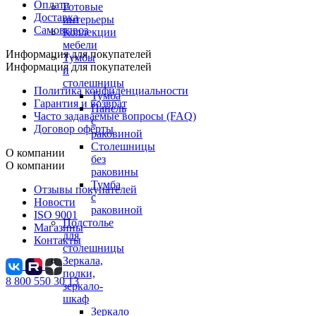
Оплата
Готовые
Доставка
интерьеры
Самовывоз
Коллекции
мебели
Информация для покупателей
Тумбы
Информация для покупателей
и
столешницы
Политика конфиденциальности
Тумба
Гарантия и возврат
Панель
Часто задаваемые вопросы (FAQ)
с
Договор оферты
раковиной
Столешницы
О компании
без
О компании
раковины
Тумба
Отзывы покупателей
с
Новости
раковиной
ISO 9001
Подстолье
Магазины
для
Контакты
столешницы
Зеркала,
полки,
8 800 550 30 13
зеркало-
шкаф
Зеркало