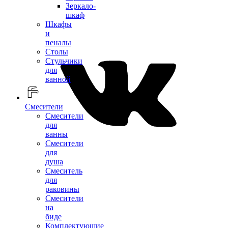
Зеркало-
шкаф
Шкафы
и
пеналы
Столы
Стульчики
для
ванной
Смесители
Смесители
для
ванны
Смесители
для
душа
Смеситель
для
раковины
Смесители
на
биде
Комплектующие