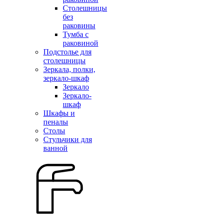
Столешницы
без
раковины
Тумба с
раковиной
Подстолье для
столешницы
Зеркала, полки,
зеркало-шкаф
Зеркало
Зеркало-
шкаф
Шкафы и
пеналы
Столы
Стульчики для
ванной