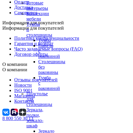
Оплата
Готовые
Доставка
интерьеры
Самовывоз
Коллекции
мебели
Информация для покупателей
Тумбы
Информация для покупателей
и
столешницы
Политика конфиденциальности
Тумба
Гарантия и возврат
Панель
Часто задаваемые вопросы (FAQ)
с
Договор оферты
раковиной
Столешницы
О компании
без
О компании
раковины
Тумба
Отзывы покупателей
с
Новости
раковиной
ISO 9001
Подстолье
Магазины
для
Контакты
столешницы
Зеркала,
полки,
8 800 550 30 13
зеркало-
шкаф
Зеркало