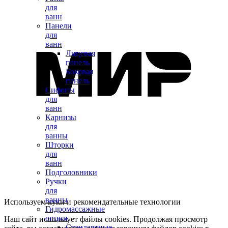
для
ванн
Панели
для
ванн
Лицевая
панель
Боковая
панель
Сифоны
для
ванн
Карнизы
для
ванны
Шторки
для
ванн
Подголовники
Ручки
для
ванны
Используем куки и рекомендательные технологии
Гидромассажные
опции
Наш сайт использует файлы cookies. Продолжая просмотр
Стандартные