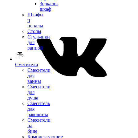
Зеркало-
шкаф
Шкафы
и
пеналы
Столы
Стульчики
для
ванной
Смесители
Смесители
для
ванны
Смесители
для
душа
Смеситель
для
раковины
Смесители
на
биде
Комплектующие