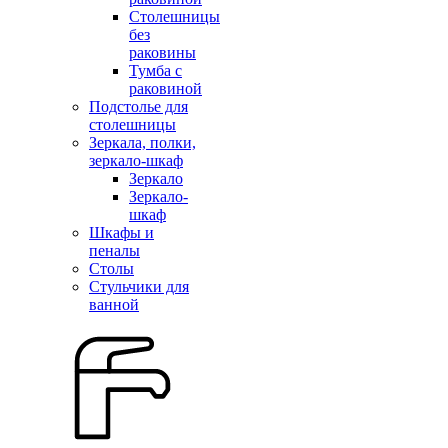
Столешницы
без
раковины
Тумба с
раковиной
Подстолье для
столешницы
Зеркала, полки,
зеркало-шкаф
Зеркало
Зеркало-
шкаф
Шкафы и
пеналы
Столы
Стульчики для
ванной