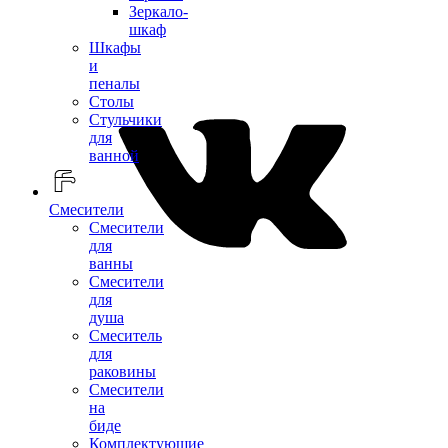
Зеркало-
шкаф
Шкафы
и
пеналы
Столы
Стульчики
для
ванной
Смесители
Смесители
для
ванны
Смесители
для
душа
Смеситель
для
раковины
Смесители
на
биде
Комплектующие