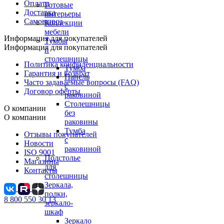
Оплата
Готовые
Доставка
интерьеры
Самовывоз
Коллекции
мебели
Информация для покупателей
Тумбы
Информация для покупателей
и
столешницы
Политика конфиденциальности
Тумба
Гарантия и возврат
Панель
Часто задаваемые вопросы (FAQ)
с
Договор оферты
раковиной
Столешницы
О компании
без
О компании
раковины
Тумба
Отзывы покупателей
с
Новости
раковиной
ISO 9001
Подстолье
Магазины
для
Контакты
столешницы
Зеркала,
полки,
8 800 550 30 13
зеркало-
шкаф
Зеркало