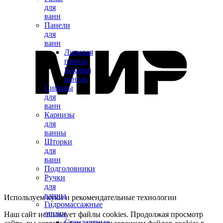
для
ванн
Панели
для
ванн
Лицевая
панель
Боковая
панель
Сифоны
для
ванн
Карнизы
для
ванны
Шторки
для
ванн
Подголовники
Ручки
для
ванны
Используем куки и рекомендательные технологии
Гидромассажные
опции
Наш сайт использует файлы cookies. Продолжая просмотр
Стандартные