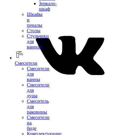
Зеркало-
шкаф
Шкафы
и
пеналы
Столы
Стульчики
для
ванной
Смесители
Смесители
для
ванны
Смесители
для
душа
Смеситель
для
раковины
Смесители
на
биде
Комплектующие