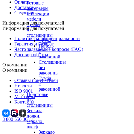
Оплата
Готовые
Доставка
интерьеры
Самовывоз
Коллекции
мебели
Информация для покупателей
Тумбы
Информация для покупателей
и
столешницы
Политика конфиденциальности
Тумба
Гарантия и возврат
Панель
Часто задаваемые вопросы (FAQ)
с
Договор оферты
раковиной
Столешницы
О компании
без
О компании
раковины
Тумба
Отзывы покупателей
с
Новости
раковиной
ISO 9001
Подстолье
Магазины
для
Контакты
столешницы
Зеркала,
полки,
8 800 550 30 13
зеркало-
шкаф
Зеркало