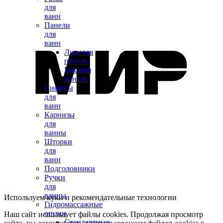
для
ванн
Панели
для
ванн
Лицевая
панель
Боковая
панель
Сифоны
для
ванн
Карнизы
для
ванны
Шторки
для
ванн
Подголовники
Ручки
для
ванны
Используем куки и рекомендательные технологии
Гидромассажные
опции
Наш сайт использует файлы cookies. Продолжая просмотр
Стандартные