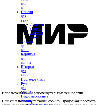
для
ванн
Панели
для
ванн
Лицевая
панель
Боковая
панель
Сифоны
для
ванн
Карнизы
для
ванны
Шторки
для
ванн
Подголовники
Ручки
для
ванны
Используем куки и рекомендательные технологии
Гидромассажные
опции
Наш сайт использует файлы cookies. Продолжая просмотр
Стандартные