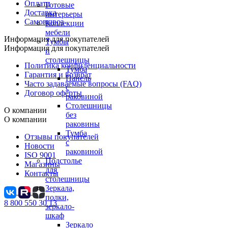
Оплата
Готовые
Доставка
интерьеры
Самовывоз
Коллекции
мебели
Информация для покупателей
Тумбы
Информация для покупателей
и
столешницы
Политика конфиденциальности
Тумба
Гарантия и возврат
Панель
Часто задаваемые вопросы (FAQ)
с
Договор оферты
раковиной
Столешницы
О компании
без
О компании
раковины
Тумба
Отзывы покупателей
с
Новости
раковиной
ISO 9001
Подстолье
Магазины
для
Контакты
столешницы
Зеркала,
полки,
8 800 550 30 13
зеркало-
шкаф
Зеркало