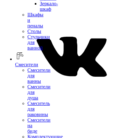
Зеркало-
шкаф
Шкафы
и
пеналы
Столы
Стульчики
для
ванной
Смесители
Смесители
для
ванны
Смесители
для
душа
Смеситель
для
раковины
Смесители
на
биде
Комплектующие