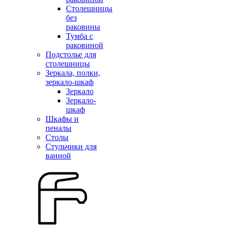
Столешницы
без
раковины
Тумба с
раковиной
Подстолье для
столешницы
Зеркала, полки,
зеркало-шкаф
Зеркало
Зеркало-
шкаф
Шкафы и
пеналы
Столы
Стульчики для
ванной