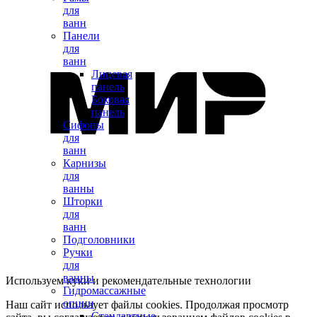
для
ванн
Панели
для
ванн
Лицевая
панель
Боковая
панель
Сифоны
для
ванн
Карнизы
для
ванны
Шторки
для
ванн
Подголовники
Ручки
для
ванны
Используем куки и рекомендательные технологии
Гидромассажные
опции
Наш сайт использует файлы cookies. Продолжая просмотр
Стандартные