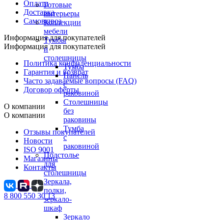
Оплата
Готовые
Доставка
интерьеры
Самовывоз
Коллекции
мебели
Информация для покупателей
Тумбы
Информация для покупателей
и
столешницы
Политика конфиденциальности
Тумба
Гарантия и возврат
Панель
Часто задаваемые вопросы (FAQ)
с
Договор оферты
раковиной
Столешницы
О компании
без
О компании
раковины
Тумба
Отзывы покупателей
с
Новости
раковиной
ISO 9001
Подстолье
Магазины
для
Контакты
столешницы
Зеркала,
полки,
8 800 550 30 13
зеркало-
шкаф
Зеркало