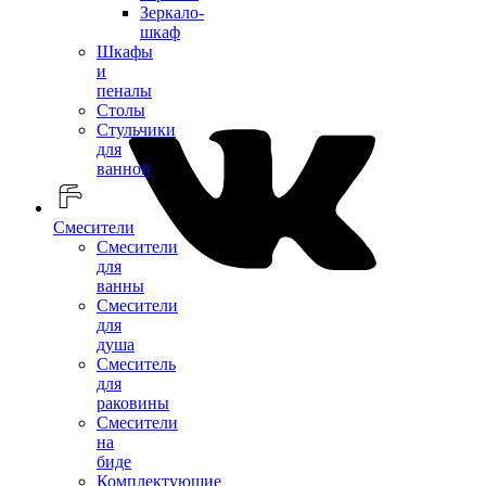
Зеркало-
шкаф
Шкафы
и
пеналы
Столы
Стульчики
для
ванной
Смесители
Смесители
для
ванны
Смесители
для
душа
Смеситель
для
раковины
Смесители
на
биде
Комплектующие