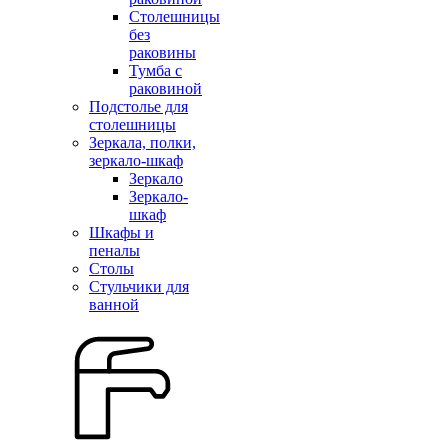
Столешницы
без
раковины
Тумба с
раковиной
Подстолье для
столешницы
Зеркала, полки,
зеркало-шкаф
Зеркало
Зеркало-
шкаф
Шкафы и
пеналы
Столы
Стульчики для
ванной