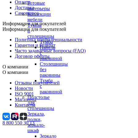
Оплата
Готовые
Доставка
интерьеры
Самовывоз
Коллекции
мебели
Информация для покупателей
Тумбы
Информация для покупателей
и
столешницы
Политика конфиденциальности
Тумба
Гарантия и возврат
Панель
Часто задаваемые вопросы (FAQ)
с
Договор оферты
раковиной
Столешницы
О компании
без
О компании
раковины
Тумба
Отзывы покупателей
с
Новости
раковиной
ISO 9001
Подстолье
Магазины
для
Контакты
столешницы
Зеркала,
полки,
8 800 550 30 13
зеркало-
шкаф
Зеркало