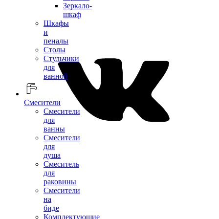
Зеркало-
шкаф
Шкафы
и
пеналы
Столы
Стульчики
для
ванной
Смесители
Смесители
для
ванны
Смесители
для
душа
Смеситель
для
раковины
Смесители
на
биде
Комплектующие