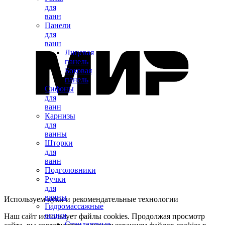
для
ванн
Панели
для
ванн
Лицевая
панель
Боковая
панель
Сифоны
для
ванн
Карнизы
для
ванны
Шторки
для
ванн
Подголовники
Ручки
для
ванны
Используем куки и рекомендательные технологии
Гидромассажные
опции
Наш сайт использует файлы cookies. Продолжая просмотр
Стандартные