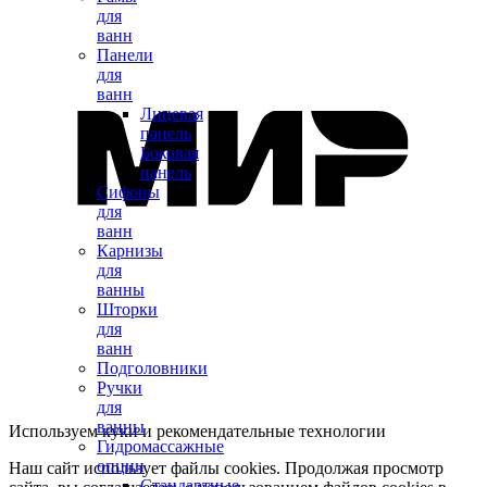
для
ванн
Панели
для
ванн
Лицевая
панель
Боковая
панель
Сифоны
для
ванн
Карнизы
для
ванны
Шторки
для
ванн
Подголовники
Ручки
для
ванны
Используем куки и рекомендательные технологии
Гидромассажные
опции
Наш сайт использует файлы cookies. Продолжая просмотр
Стандартные