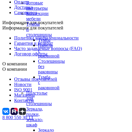
Оплата
Готовые
Доставка
интерьеры
Самовывоз
Коллекции
мебели
Информация для покупателей
Тумбы
Информация для покупателей
и
столешницы
Политика конфиденциальности
Тумба
Гарантия и возврат
Панель
Часто задаваемые вопросы (FAQ)
с
Договор оферты
раковиной
Столешницы
О компании
без
О компании
раковины
Тумба
Отзывы покупателей
с
Новости
раковиной
ISO 9001
Подстолье
Магазины
для
Контакты
столешницы
Зеркала,
полки,
8 800 550 30 13
зеркало-
шкаф
Зеркало