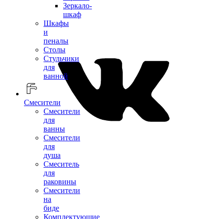
Зеркало-
шкаф
Шкафы
и
пеналы
Столы
Стульчики
для
ванной
Смесители
Смесители
для
ванны
Смесители
для
душа
Смеситель
для
раковины
Смесители
на
биде
Комплектующие